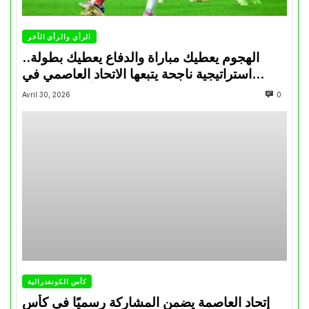
الرأي والرأي الأخر
الهجوم يعطيك مباراة والدفاع يعطيك بطولة..
استراتيجية ناجحة يتبعها الاتحاد العاصمي في
تتويجاته آخر السنوات
Avril 30, 2026
0
كأس الكونفدرالية
إتحاد العاصمة يضمن المشاركة رسميًا في كأس