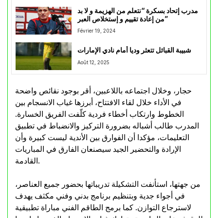
مدرب إتحاد بسكرة “نتعلم من الهزيمة و لا بد
من إعادة تقييم و إستخلاص العبر”
Février 19, 2024
شبيبة القبائل تتعثر وديا أمام نادي الإمارات
Août 12, 2025
حجار، وخلال اجتماعه باللاعبين، أقر بوجود نقائص واضحة
في الأداء خلال لقاء الافتتاح، أبرزها غياب الانسجام بين
الخطوط وارتكاب أخطاء فردية كلّفت الفريق الخسارة.
المدرب طالب أشباله بضرورة التركيز والانضباط في تطبيق
التعليمات، مؤكدا أن الفوارق بين الأندية ليست كبيرة وأن
الإرادة والتحضير الجيد سيصنعان الفارق في المباريات
القادمة.
من جهتها، استأنفت التشكيلة تدريباتها بحضور جميع العناصر،
في أجواء جدية وبتنظيم برنامج بدني وفني مكثف يهدف
لاسترجاع التوازن. كما برمج الطاقم الفني مباراة تطبيقية