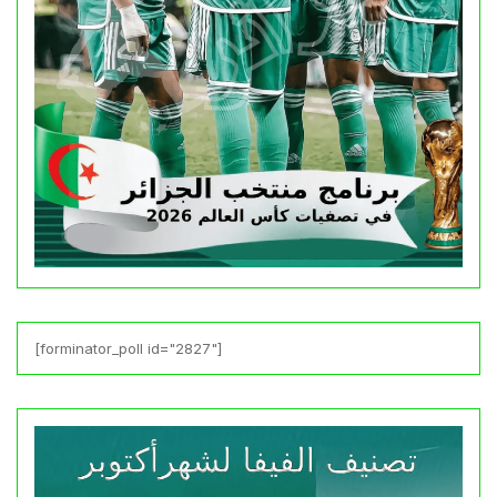
[forminator_poll id="2827"]