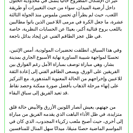
غير أن الإشكال المطروح حاليًا يتمثل في محدودية الحلول
داخل أرضية الميدان، سواء من حيث التغييرات أو طريقة
اللعب، حيث لم يطرأ أي تحسن ملموس منذ الجولة الثالثة
عشرة، ما جعل الكرة في مرمى اللاعبين الذين باتوا مطالبين
باللعب بروح قتالية أكبر، بعيدًا عن الحسابات النظرية، خاصة
في ظل عجز الطاقم الفني عن إيجاد بدائل ناجعة.
وفي هذا السياق، انطلقت تحضيرات المولودية، أمس الإثنين،
تحسبًا لمواجهة شبيبة الساورة نهاية الأسبوع الجاري بمدينة
بشار، وهي مباراة توصف بمباراة الأمل رغم الفوارق بين
الفريقين على الورق. ويسعى الطاقم الفني إلى إعادة الثقة
للاعبين وإخراجهم من الحالة المعنوية المتدهورة، مع التركيز
على إنهاء مرحلة الذهاب بأفضل صورة ممكنة وحصد نقاط
قد تعيد الفريق إلى سباق البقاء.
من جهتهم، يعيش أنصار اللونين الأزرق والأبيض حالة قلق
متزايدة، في ظل الأداء الباهت الذي يقدمه الفريق من مباراة
إلى أخرى، حيث أصبح ملعب زكرياء المجدوب، الذي كان في
المواسم الماضية حصنًا منيعًا، ميدانًا سهل المنال للمنافسين