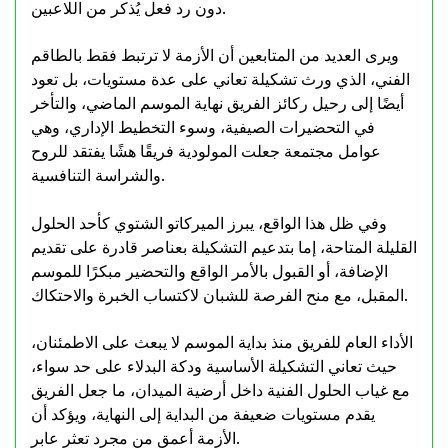
دون رد فعل يُذكر من اللاعبين.
ويرى العديد من المتابعين أن الأزمة لا ترتبط فقط بالطاقم
الفني، الذي ورث تشكيلة تعاني على عدة مستويات، بل تعود
أيضًا إلى رحيل ركائز الفريق نهاية الموسم الماضي، والتأخر
في التحضيرات الصيفية، وسوء التخطيط الإداري، وهي
عوامل مجتمعة جعلت المولودية فريقًا هشًا يفتقد للروح
والشراسة التنافسية.
وفي ظل هذا الواقع، يبرز الميركاتو الشتوي كأحد الحلول
القليلة المتاحة، إما بتدعيم التشكيلة بعناصر قادرة على تقديم
الإضافة، أو القبول بالأمر الواقع والتحضير مبكرًا للموسم
المقبل، مع منح الفرصة للشبان لاكتساب الخبرة والاحتكاك.
الأداء العام للفريق منذ بداية الموسم لا يبعث على الاطمئنان،
حيث تعاني التشكيلة الأساسية ودكة البدلاء على حد سواء،
مع غياب الحلول الفنية داخل أرضية الميدان، ما جعل الفريق
يقدم مستويات ضعيفة من البداية إلى النهاية، ويؤكد أن
الأزمة أعمق من مجرد تعثر عابر.