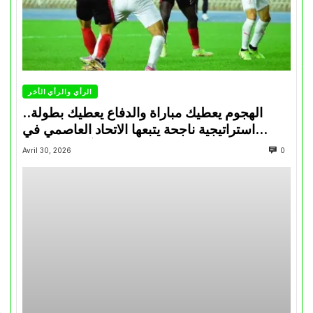
الرأي والرأي الأخر
الهجوم يعطيك مباراة والدفاع يعطيك بطولة..
استراتيجية ناجحة يتبعها الاتحاد العاصمي في
تتويجاته آخر السنوات
Avril 30, 2026
0