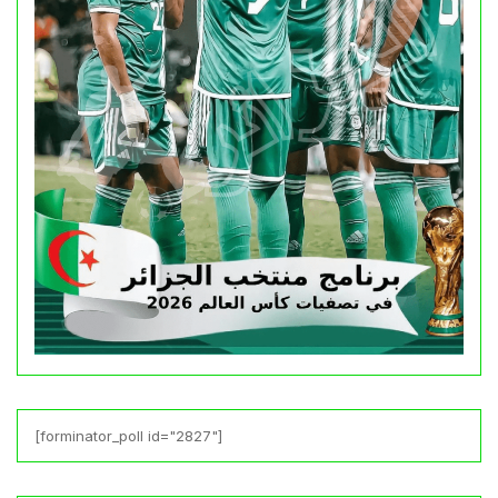
[forminator_poll id="2827"]