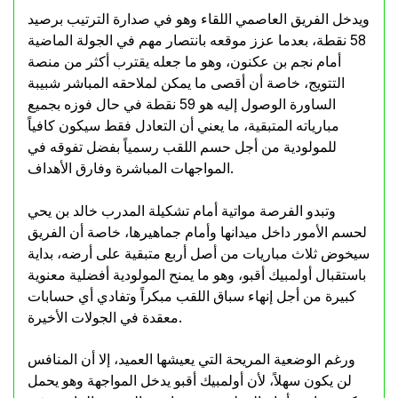
ويدخل الفريق العاصمي اللقاء وهو في صدارة الترتيب برصيد
58 نقطة، بعدما عزز موقعه بانتصار مهم في الجولة الماضية
أمام نجم بن عكنون، وهو ما جعله يقترب أكثر من منصة
التتويج، خاصة أن أقصى ما يمكن لملاحقه المباشر شبيبة
الساورة الوصول إليه هو 59 نقطة في حال فوزه بجميع
مبارياته المتبقية، ما يعني أن التعادل فقط سيكون كافياً
للمولودية من أجل حسم اللقب رسمياً بفضل تفوقه في
المواجهات المباشرة وفارق الأهداف.
وتبدو الفرصة مواتية أمام تشكيلة المدرب خالد بن يحي
لحسم الأمور داخل ميدانها وأمام جماهيرها، خاصة أن الفريق
سيخوض ثلاث مباريات من أصل أربع متبقية على أرضه، بداية
باستقبال أولمبيك أقبو، وهو ما يمنح المولودية أفضلية معنوية
كبيرة من أجل إنهاء سباق اللقب مبكراً وتفادي أي حسابات
معقدة في الجولات الأخيرة.
ورغم الوضعية المريحة التي يعيشها العميد، إلا أن المنافس
لن يكون سهلاً، لأن أولمبيك أقبو يدخل المواجهة وهو يحمل