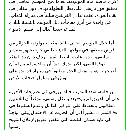
ذكرى خاصة أمام المولودية، بعدما نجح الموسم الماضي في
تحقيق فوز تاريخي على بطل البطولة بهدف دون مقابل في
لقاء العودة، عقب تعادل الفريقين سلبياً في مباراة الذهاب،
في واحدة من أبرز مفاجآت ذلك الموسم بالنسبة للنادي
الصاعد حديثاً آنذاك إلى قسم الأضواء.
أما خلال الموسم الحالي، فقد تمكنت مولودية الجزائر من
فرض منطقها في مواجهة الذهاب التي جرت شهر سبتمبر
الماضي، بعدما عادت بانتصار ثمين بهدف دون رد، لتؤكد
تفوقها الفني، لكنها تدرك جيداً أن منافسها سبق له أن
أحرجها، وهو ما يجعل الحذر مطلوباً في مباراة قد تبدو على
الورق في متناول أصحاب الأرض.
من جانبه، شدد المدرب خالد بن يحي في تصريحاته الأخيرة
على أن الفريق لم يتوج بعد بشكل رسمي، مؤكداً أن اللاعبين
مطالبون بالحفاظ على التركيز الكامل وعدم السقوط في
فخ التسرع، مشيراً إلى أن الحديث عن الاحتفال يبقى مؤجلاً
إلى غاية ضمان النقطة التي تنقص الفريق لإعلان التتويج
رسمياً.