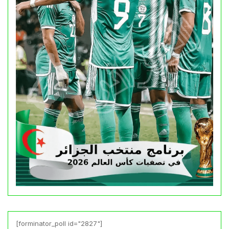
[forminator_poll id="2827"]