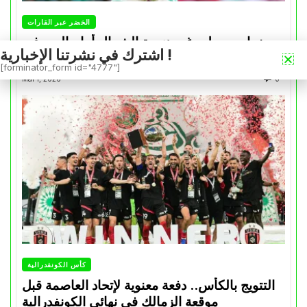
الخضر عبر القارات
بونجاح يسجل رغم هزيمة الشمال أمام السد في
اشترك في نشرتنا الإخبارية !
كأس الأمير
[forminator_form id="4777"]
Mai 1, 2026
0
كأس الكونفدرالية
التتويج بالكأس.. دفعة معنوية لإتحاد العاصمة قبل
موقعة الزمالك في نهائي الكونفدرالية