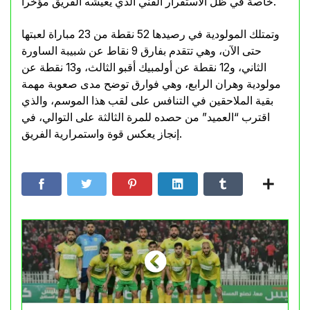
خاصة في ظل الاستقرار الفني الذي يعيشه الفريق مؤخرا.
وتمتلك المولودية في رصيدها 52 نقطة من 23 مباراة لعبتها
حتى الآن، وهي تتقدم بفارق 9 نقاط عن شبيبة الساورة
الثاني، و12 نقطة عن أولمبيك أقبو الثالث، و13 نقطة عن
مولودية وهران الرابع، وهي فوارق توضح مدى صعوبة مهمة
بقية الملاحقين في التنافس على لقب هذا الموسم، والذي
اقترب “العميد” من حصده للمرة الثالثة على التوالي، في
إنجاز يعكس قوة واستمرارية الفريق.