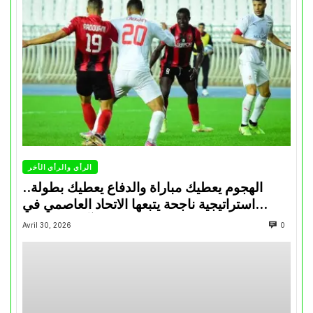
الرأي والرأي الأخر
الهجوم يعطيك مباراة والدفاع يعطيك بطولة..
استراتيجية ناجحة يتبعها الاتحاد العاصمي في
تتويجاته آخر السنوات
Avril 30, 2026
0