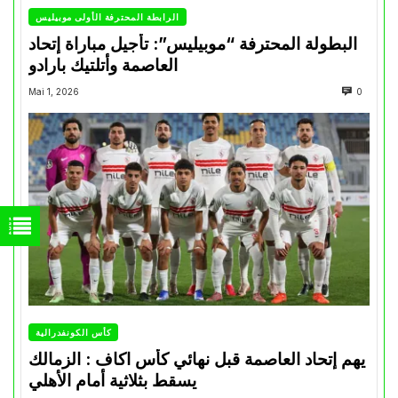
الرابطة المحترفة الأولى موبيليس
البطولة المحترفة “موبيليس”: تأجيل مباراة إتحاد
العاصمة وأتلتيك بارادو
Mai 1, 2026
0
كأس الكونفدرالية
يهم إتحاد العاصمة قبل نهائي كأس اكاف : الزمالك
يسقط بثلاثية أمام الأهلي