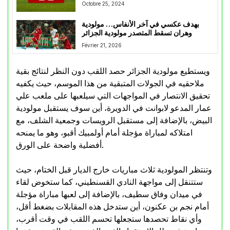
Octobre 25, 2024
بهدف عكسي في آخر الأنفاس… مولودية
وهران تسقط المتصدر مولودية الجزائر
Février 21, 2026
ويستطيع مولودية الجزائر حصد اللقب دون النظر لنتائج بقية
ملاحقيه في الجولات المتبقية من هذا الموسم، حيث يكفيه
تحقيق الانتصار في المواجهات التي سيلعبها على ملعب علي
عمار المدعو لابوانت في الدويرة، أين سوف يستقبل مولودية
البيض، بالإضافة إلى مستقبل الرويسات وجمعية الشلف، مع
امتلاكه لمباراة مؤجلة أمام أولمبيك أقبو، وهو ما يمنحه
أفضلية واضحة على الورق.
وتنتظر المولودية ثلاث مباريات خارج الديار قبل الختام، حيث
ستتنقل إلى مواجهة النادي القسنطيني، كما ستخوض لقاء
في ميدان وفاق سطيف، بالإضافة إلى لعبها مباراة مؤجلة
أمام نجم بن عكنون، أين ستدخل هذه المقابلات بضغط أقل،
وأي نقاط تحصدها ستجعلها تحسم اللقب في وقت أقرب،