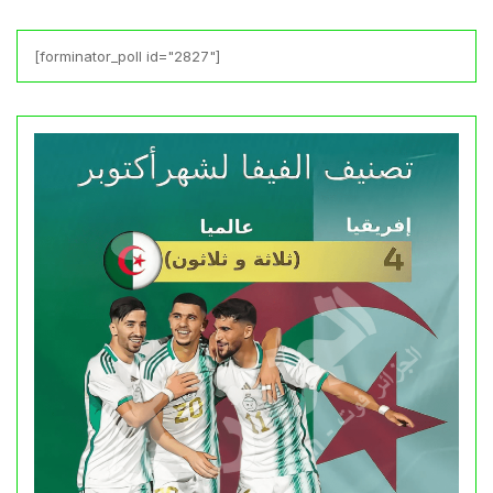
[forminator_poll id="2827"]