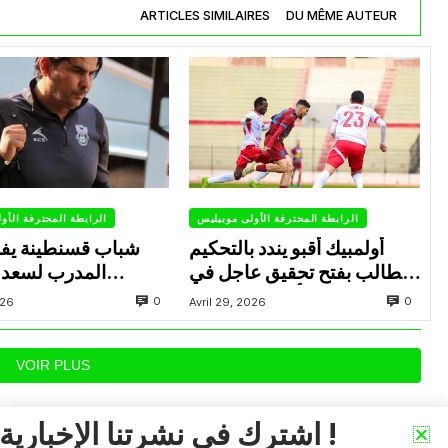
ARTICLES SIMILAIRES
DU MÊME AUTEUR
الرابطة المحترفة الأولى موبيليس
الرابطة المحترفة الأو
أولمبيك أقبو يندد بالتحكيم
شباب قسنطينة يف
ويطالب بفتح تحقيق عاجل في
المدرب لسعد 
تجاوزات أثّرت على نتائج
ب
0
0
026
Avril 29, 2026
الفريق
VOIR PLUS
اشترك في نشرتنا الإخبارية !