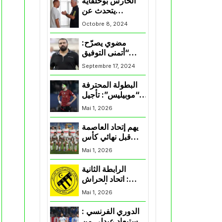
الحارس بوحلفاية
يتحدث عن
طموحاته مع
Octobre 8, 2024
المنتخب و شباب
قسنطينة
مضوي يصرّح:
“أتمنى التوفيق
لممثلي الكرة
Septembre 17, 2024
الجزائرية في
المسابقات القارية”
البطولة المحترفة
“موبيليس”: تأجيل
مباراة إتحاد
Mai 1, 2026
العاصمة وأتلتيك
بارادو
يهم إتحاد العاصمة
قبل نهائي كأس
اكاف : الزمالك
Mai 1, 2026
يسقط بثلاثية أمام
الأهلي
الرابطة الثانية
: اتحاد الحراش
يحسم التأهل إلى
Mai 1, 2026
“البلاي أوف”
الدوري الفرنسي :
استبعاد عبدلي من