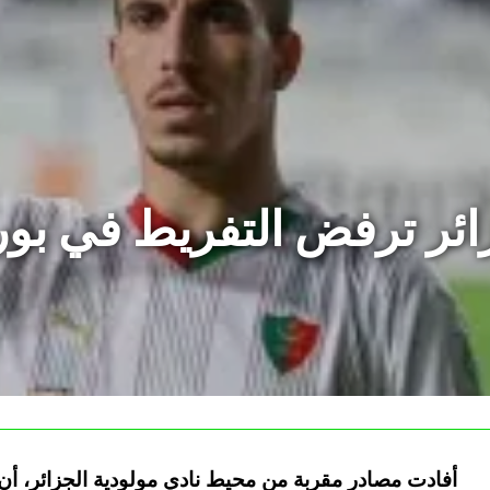
زائر ترفض التفريط في ب
أفادت مصادر مقربة من محيط نادي مولودية الجزائر، أن 