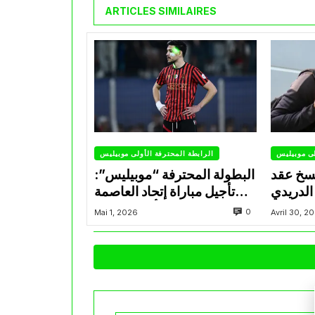
ARTICLES SIMILAIRES
لى موبيليس
الرابطة المحترفة الأولى موبيليس
سخ عقد
البطولة المحترفة “موبيليس”:
الدريدي
تأجيل مباراة إتحاد العاصمة
التراضي
وأتلتيك بارادو
0
Mai 1, 2026
Avril 30, 2