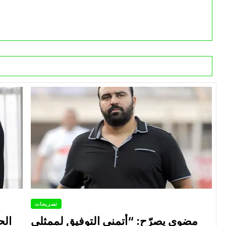
تصريحات
مضوي يصرّح: “أتمنى التوفيق لممثلي
الح