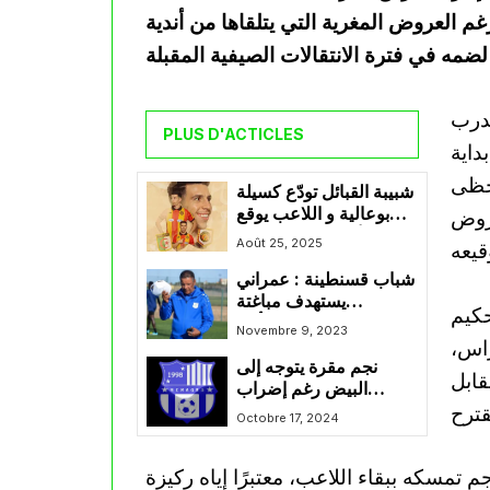
م العروض المغرية التي يتلقاها من أندية
مدرب
PLUS D'ACTICLES
داية
يحظى
شبيبة القبائل تودّع كسيلة
بوعالية و اللاعب يوقع
عروض
لأربع مواسم لفائدة
Août 25, 2025
الترجي التونسي
شباب قسنطينة : عمراني
يستهدف مباغتة
حكيم
“السوافة” في أول
Novembre 9, 2023
راس،
مأمورية
نجم مقرة يتوجه إلى
قابل
البيض رغم إضراب
اللاعبين إستعدادًا لمواجهة
Octobre 17, 2024
مولودية البيض
تمسكه ببقاء اللاعب، معتبرًا إياه ركيزة