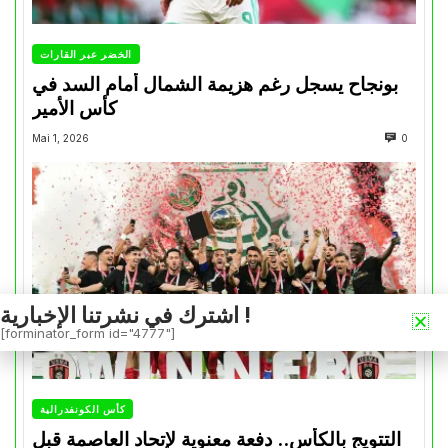
الخضر عبر القارات
بونجاح يسجل رغم هزيمة الشمال أمام السد في
كأس الأمير
Mai 1, 2026
0
اشترك في نشرتنا الإخبارية !
[forminator_form id="4777"]
كأس الكونفدرالية
التتويج بالكأس.. دفعة معنوية لإتحاد العاصمة قبل