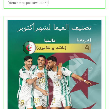
[forminator_poll id="2827"]