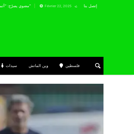
إتصل بنا
نوري تعكر صفو انتصار ولفرهامبتون على بورنموث
مضوي يصرّح: “أتمنى التوفيق لممثلي الكرة الجزائرية في المسابقات القارية”
Février 22, 2025
فلسطين
وين الماتش
سيدات