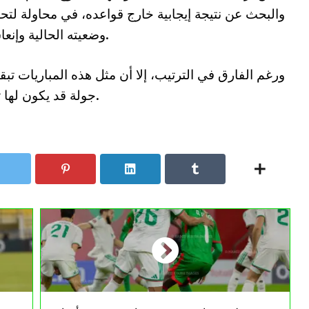
والبحث عن نتيجة إيجابية خارج قواعده، في محاولة لت
وضعيته الحالية وإنعاش حظوظه في البقاء رغم صعوبة المهمة.
ورغم الفارق في الترتيب، إلا أن مثل هذه المباريات ت
جولة قد يكون لها تأثير كبير على ملامح نهاية الموسم الحالي.