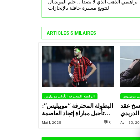
براهيمي الذهب الذي لا يصدأ… حلم المونديال
لتتويج مسيرة حافلة بالإنجازات
ARTICLES SIMILAIRES
لى موبيليس
الرابطة المحترفة الأولى موبيليس
سخ عقد
البطولة المحترفة “موبيليس”:
الدريدي
تأجيل مباراة إتحاد العاصمة
التراضي
وأتلتيك بارادو
0
Mai 1, 2026
Avril 30, 2