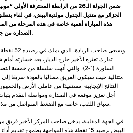
ضمن الجولة الـ26 من الرابطة المحترفة ال
الجزائر مع متذيل الجدول مولديةالبيض، في لقاء ينط
هذه المباراة أهمية خاصة في هذه المرحلة من المو
الصدارة من جهة، ووضعية أسفل الترتيب من جهة أخرى.
ويسعى صاحب الريادة، الذي يملك 
تدارك تعثره الأخير خارج الديار، بعد خسارته أمام ش
الساورة (1-2)، والتي أنهت سلسلة من خمسة انت
متتالية حيث سيكون الفريق مطالبًا بالعودة سريعًا إلى
النتائج الإيجابية، مستفيدًا من عاملي الأرض والجمهور
أجل تعزيز موقعه في الصدارة ومواصلة التقدم بثبا
سباق اللقب، خاصة مع الضغط المتواصل من ملاحقيه.
في الجهة المقابلة، يدخل صاحب المركز الأخير فريق مو
البيض برصيد 15 نقطة هذه المواجهة بطموح تقديم أداء