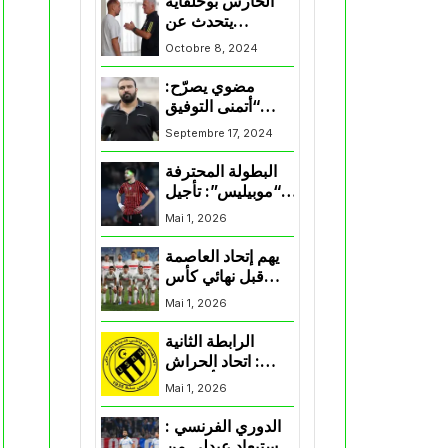
الحارس بوحلفاية
يتحدث عن
طموحاته مع
Octobre 8, 2024
المنتخب و شباب
قسنطينة
مضوي يصرّح:
“أتمنى التوفيق
لممثلي الكرة
Septembre 17, 2024
الجزائرية في
المسابقات القارية”
البطولة المحترفة
“موبيليس”: تأجيل
مباراة إتحاد
Mai 1, 2026
العاصمة وأتلتيك
بارادو
يهم إتحاد العاصمة
قبل نهائي كأس
اكاف : الزمالك
Mai 1, 2026
يسقط بثلاثية أمام
الأهلي
الرابطة الثانية
: اتحاد الحراش
يحسم التأهل إلى
Mai 1, 2026
“البلاي أوف”
الدوري الفرنسي :
استبعاد عبدلي من