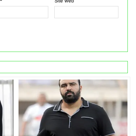
*
Site web