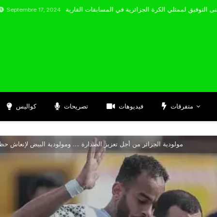
 17, 2024
متفرقات
فيديوهات
تصريحات
كواليس
مولودية الجزائر من أجل تعزيز الصدارة .… ومولودية البيض لإنعاش حظ