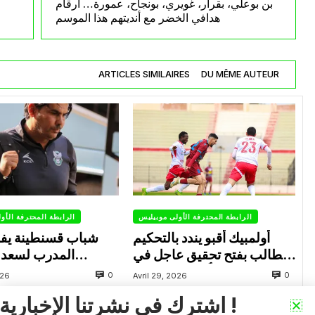
بن بوعلي، بقرار، غويري، بونجاح، عمورة… أرقام
هدافي الخضر مع أنديتهم هذا الموسم
ARTICLES SIMILAIRES
DU MÊME AUTEUR
الرابطة المحترفة الأولى موبيليس
الرابطة المحترفة الأو
أولمبيك أقبو يندد بالتحكيم
شباب قسنطينة يف
ويطالب بفتح تحقيق عاجل في
المدرب لسعد 
تجاوزات أثّرت على نتائج
ب
0
0
026
Avril 29, 2026
الفريق
اشترك في نشرتنا الإخبارية !