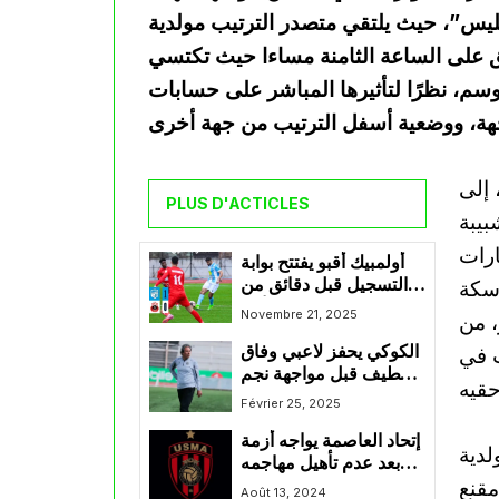
أولى “موبيليس”، حيث يلتقي متصدر الترتيب مولدية
لق على الساعة الثامنة مساءا حيث تكتسي
سم، نظرًا لتأثيرها المباشر على حسابات
في رصيده 52 نقطة، إلى
PLUS D'ACTICLES
بيبة
صارات
أولمبيك أقبو يفتتح بوابة
التسجيل قبل دقائق من
 سكة
نهاية الشوط الأول
Novembre 21, 2025
، من
الكوكي يحفز لاعبي وفاق
ت في
سطيف قبل مواجهة نجم
مقرة و يواصل
Février 25, 2025
الاستعدادات المكثفة
إتحاد العاصمة يواجه أزمة
لدية
بعد عدم تأهيل مهاجمه
 مقنع
النيجري وال موسى علي
Août 13, 2024