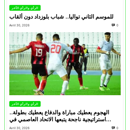
الرأي والرأي الأخر
للموسم الثاني تواليا.. شباب بلوزداد دون ألقاب
Avril 30, 2026
0
الرأي والرأي الأخر
الهجوم يعطيك مباراة والدفاع يعطيك بطولة..
استراتيجية ناجحة يتبعها الاتحاد العاصمي في
تتويجاته آخر السنوات
Avril 30, 2026
0