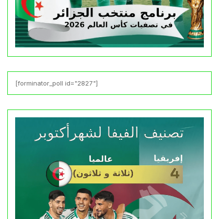
[forminator_poll id="2827"]