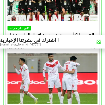
كأس الكونفدرالية
التتويج بالكأس.. دفعة معنوية لإتحاد العاصمة قبل
اشترك في نشرتنا الإخبارية !
موقعة الزمالك في نهائي الكونفدرالية
[forminator_form id="4777"]
Avril 30, 2026
0