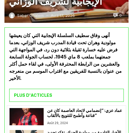
الإيجابية لشريف الوزاني
0
Saber Ghalem
Avril 17, 2026
—
أنهى وفاق سطيف السلسلة الإيجابية التي كان يعيشها
مولودية وهران تحت قيادة المدرب شريف الوزاني، بعدما
فرض عليه خسارة ثقيلة بثلاثية دون رد، في المواجهة التي
جمعتهما بملعب 8 ماي 1945، لحساب الجولة السابعة
والعشرين من الرابطة المحترفة الأولى، في لقاء حمل أكثر
من عنوان بالنسبة للفريقين مع اقتراب الموسم من منعرجه
الأخير.
PLUS D'ACTICLES
عماد عزي: “إنضمامي لاتحاد العاصمة كان عن
قناعة وأطمح للتتويج بالألقاب”
Août 29, 2024
الأخبار القادمة من مولدية الجزائر تؤكد تجديد