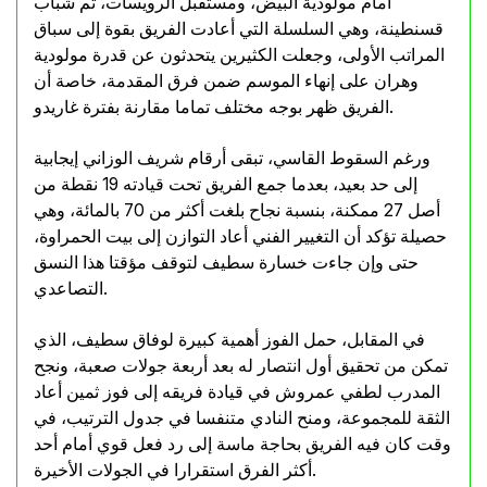
أمام مولودية البيض، ومستقبل الرويسات، ثم شباب
قسنطينة، وهي السلسلة التي أعادت الفريق بقوة إلى سباق
المراتب الأولى، وجعلت الكثيرين يتحدثون عن قدرة مولودية
وهران على إنهاء الموسم ضمن فرق المقدمة، خاصة أن
الفريق ظهر بوجه مختلف تماما مقارنة بفترة غاريدو.
ورغم السقوط القاسي، تبقى أرقام شريف الوزاني إيجابية
إلى حد بعيد، بعدما جمع الفريق تحت قيادته 19 نقطة من
أصل 27 ممكنة، بنسبة نجاح بلغت أكثر من 70 بالمائة، وهي
حصيلة تؤكد أن التغيير الفني أعاد التوازن إلى بيت الحمراوة،
حتى وإن جاءت خسارة سطيف لتوقف مؤقتا هذا النسق
التصاعدي.
في المقابل، حمل الفوز أهمية كبيرة لوفاق سطيف، الذي
تمكن من تحقيق أول انتصار له بعد أربعة جولات صعبة، ونجح
المدرب لطفي عمروش في قيادة فريقه إلى فوز ثمين أعاد
الثقة للمجموعة، ومنح النادي متنفسا في جدول الترتيب، في
وقت كان فيه الفريق بحاجة ماسة إلى رد فعل قوي أمام أحد
أكثر الفرق استقرارا في الجولات الأخيرة.