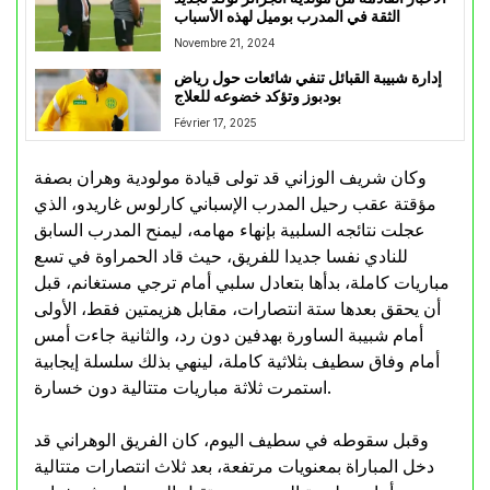
الثقة في المدرب بوميل لهذه الأسباب
Novembre 21, 2024
إدارة شبيبة القبائل تنفي شائعات حول رياض
بودبوز وتؤكد خضوعه للعلاج
Février 17, 2025
وكان شريف الوزاني قد تولى قيادة مولودية وهران بصفة
مؤقتة عقب رحيل المدرب الإسباني كارلوس غاريدو، الذي
عجلت نتائجه السلبية بإنهاء مهامه، ليمنح المدرب السابق
للنادي نفسا جديدا للفريق، حيث قاد الحمراوة في تسع
مباريات كاملة، بدأها بتعادل سلبي أمام ترجي مستغانم، قبل
أن يحقق بعدها ستة انتصارات، مقابل هزيمتين فقط، الأولى
أمام شبيبة الساورة بهدفين دون رد، والثانية جاءت أمس
أمام وفاق سطيف بثلاثية كاملة، لينهي بذلك سلسلة إيجابية
استمرت ثلاثة مباريات متتالية دون خسارة.
وقبل سقوطه في سطيف اليوم، كان الفريق الوهراني قد
دخل المباراة بمعنويات مرتفعة، بعد ثلاث انتصارات متتالية