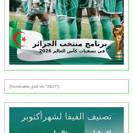
[forminator_poll id="2827"]