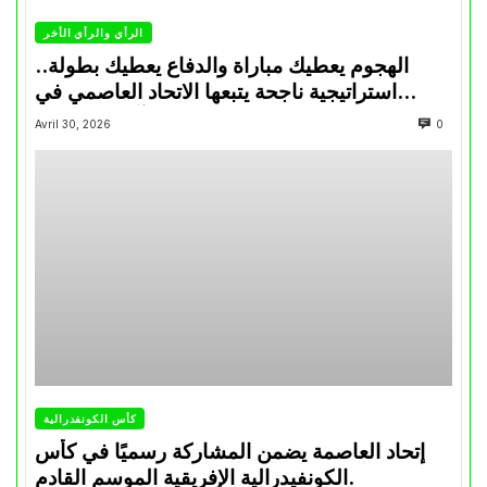
الرأي والرأي الأخر
الهجوم يعطيك مباراة والدفاع يعطيك بطولة..
استراتيجية ناجحة يتبعها الاتحاد العاصمي في
تتويجاته آخر السنوات
Avril 30, 2026
0
كأس الكونفدرالية
إتحاد العاصمة يضمن المشاركة رسميًا في كأس
الكونفيدرالية الإفريقية الموسم القادم.