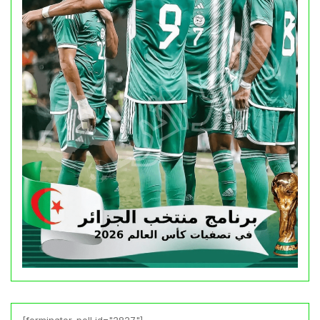
[forminator_poll id="2827"]