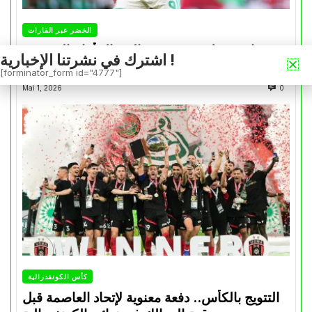
الخضر عبر القارات
بونجاح يسجل رغم هزيمة الشمال أمام السد في
اشترك في نشرتنا الإخبارية !
كأس الأمير
[forminator_form id="4777"]
Mai 1, 2026
0
كأس الكونفدرالية
التتويج بالكأس.. دفعة معنوية لإتحاد العاصمة قبل