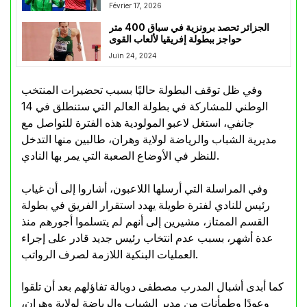
Février 17, 2026
الجزائر تحصد برونزية في سباق 400 متر
حواجز ببطولة إفريقيا لألعاب القوى
Juin 24, 2024
وفي ظل توقف البطولة حاليًا بسبب تحضيرات المنتخب
الوطني للمشاركة في بطولة العالم التي ستنطلق في 14
جانفي، استغل لاعبو المولودية هذه الفترة للتواصل مع
مديرية الشباب والرياضة لولاية وهران، طالبين منها التدخل
للنظر في الأوضاع الصعبة التي يمر بها النادي.
وفي المراسلة التي أرسلها اللاعبون، أشاروا إلى أن غياب
رئيس للنادي لفترة طويلة يهدد استقرار الفريق في بطولة
القسم الممتاز، مشيرين إلى أنهم لم يتسلموا أجورهم منذ
عدة أشهر، بسبب عدم انتخاب رئيس جديد قادر على إجراء
العمليات البنكية اللازمة لصرف الرواتب.
كما أبدى أشبال المدرب مصطفى دوبالة تفاؤلهم بعد أن تلقوا
وعودًا وطمأنات من مدير الشباب والرياضة لولاية وهران،