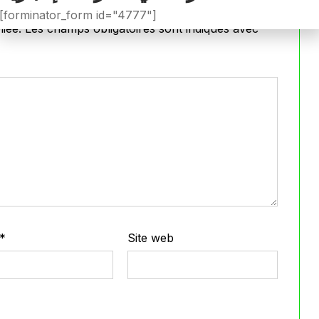
[forminator_form id="4777"]
iée.
Les champs obligatoires sont indiqués avec
*
*
Site web