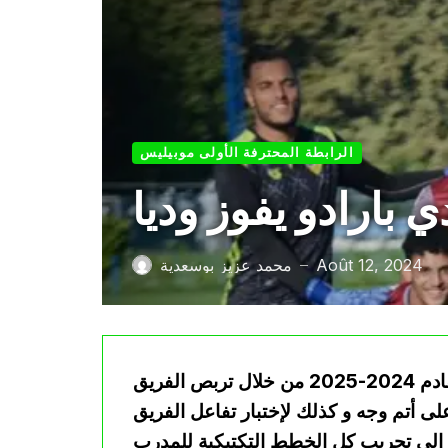
الرابطة المحترفة الأولى موبيليس
ي بارادو يفوز وديا
Août 12, 2024
محمد عزيز بوسعدية
—
يواصل نادي بارادو الجزائري إستعداداته للموسم القادم 2024-2025 من خلال تربص الفريق
ى أتم وجه و كذلك لإختبار تفاعل الفريق
 إلى تجريب كل الخطط التكتيكية للمدرب