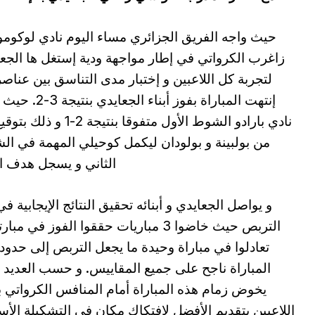
حيث واجه الفريق الجزائري مساء اليوم نادي لوكوم
زاغرب الكرواتي في إطار مواجهة ودية إستغل ها الجع
لتجربة كل اللاعبين و إختبار مدى التناسق بين عناصر
إنتهت المباراة بفوز أبناء الجعايد
نادي بارادو الشوط الأول متفوقا بنتيجة 2-1
من بولبينة و بولودان ليكمل كوحيلي المهمة في ا
الثاني و يسجل هدف ا
و يواصل الجعايدي و أبنائه تحقيق النتائج الإيجابية في
التربص حيث خاضوا 3 مباريات حققوا الفوز في مبا
تعادلوا في مباراة وحيدة ما يجعل التربص إلى حدود
المباراة ناجح على جميع المقاييس. و حسب العديد 
يخوض زمام هذه المباراة أمام المنافس الكرواتي با
اللاعبين بتقديم الأفضل لإفتكاك مكان في التشكيلة الأ