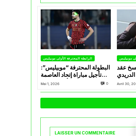
لى موبيليس
الرابطة المحترفة الأولى موبيليس
سخ عقد
البطولة المحترفة “موبيليس”:
الدريدي
تأجيل مباراة إتحاد العاصمة
التراضي
وأتلتيك بارادو
0
Mai 1, 2026
Avril 30, 2
LAISSER UN COMMENTAIRE