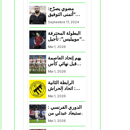
المنتخب و شباب
قسنطينة
مضوي يصرّح:
“أتمنى التوفيق
لممثلي الكرة
Septembre 17, 2024
الجزائرية في
المسابقات القارية”
البطولة المحترفة
“موبيليس”: تأجيل
مباراة إتحاد
Mai 1, 2026
العاصمة وأتلتيك
بارادو
يهم إتحاد العاصمة
قبل نهائي كأس
اكاف : الزمالك
Mai 1, 2026
يسقط بثلاثية أمام
الأهلي
الرابطة الثانية
: اتحاد الحراش
يحسم التأهل إلى
Mai 1, 2026
“البلاي أوف”
الدوري الفرنسي :
استبعاد عبدلي من
قائمة مرسيليا أمام
Mai 1, 2026
نانت