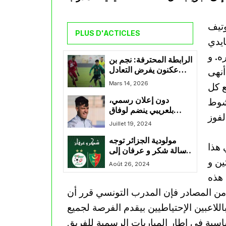
وتيف
PLUS D'ACTICLES
ايدي
ه. و
الرابطة المحترفة: نجم بن
عكنون يفرض التعادل
ي بنتيجة 3-2. حيث أنهى
على شباب قسنطينة
Mars 14, 2026
 و ذلك بتوقيع كل
دون إعلان رسمي،
لشوط
بلعريبي ينضم لوفاق
لفوز
سطيف و عديد اللاعبين
Juillet 19, 2024
في طريقهم للوفاق
مولودية الجزائر توجه
 هذا
رسالة شكر و عرفان إلى
رتين و
الفاف
Août 26, 2024
 هذه
من المصادر فإن المدرب التونسي قرر أن
للاعبين الإحتياطيين بيقدم الفرصة لجميع
ساسية في إطار المباريات الرسمية للفريق