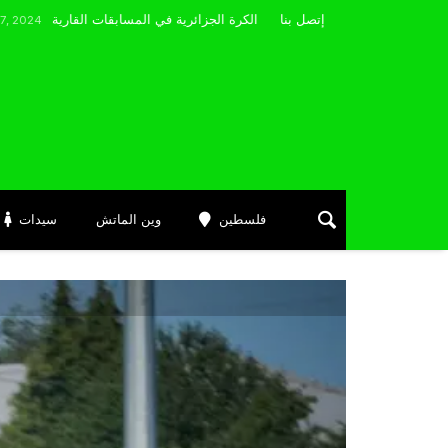
مضوي يصرّح: “أتمنى التوفيق لممثلي الكرة الجزائرية في المسابقات القارية”
إتصل بنا
Se
فلسطين
وين الماتش
سيدات