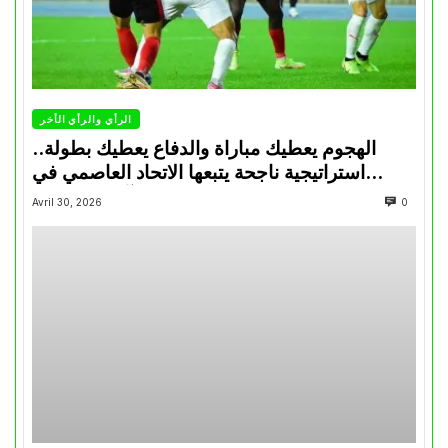
الرأي والرأي الأخر
الهجوم يعطيك مباراة والدفاع يعطيك بطولة..
استراتيجية ناجحة يتبعها الاتحاد العاصمي في
تتويجاته آخر السنوات
Avril 30, 2026
0