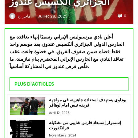
الجزائري ألكسيس غندوز
0
Juillet 28, 2025
هاجر .ح
—
أعلن نادي بيرسبوليس الإيراني رسميًا إنهاء تعاقده مع
الحارس الدولي الجزائري ألكسيس غندوز، بعد موسم واحد
فقط قضاه ضمن صفوف الفريق، في خطوة جاءت عقب
تعاقد النادي مع الحارس الإيراني المخضرم پیام نیازمند، ما
قلّص فرص غندوز في المشاركة أساسياً.
PLUS D'ACTICLES
بوداوي يستهدف استعادة جاهزيته في مواجهة
فريقه نيس امام لوهافر
Avril 12, 2026
إستمرار إستبعاد فارس شايبي من تشكيلة
فرانكفورت
Novembre 2, 2024