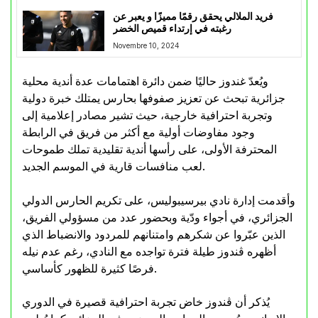
فريد الملالي يحقق رقمًا مميزًا و يعبر عن
رغبته في إرتداء قميص الخضر
Novembre 10, 2024
ويُعدّ غندوز حاليًا ضمن دائرة اهتمامات عدة أندية محلية
جزائرية تبحث عن تعزيز صفوفها بحارس يمتلك خبرة دولية
وتجربة احترافية خارجية، حيث تشير مصادر إعلامية إلى
وجود مفاوضات أولية مع أكثر من فريق في الرابطة
المحترفة الأولى، على رأسها أندية تقليدية تملك طموحات
لعب منافسات قارية في الموسم الجديد.
وأقدمت إدارة نادي بيرسيبوليس، على تكريم الحارس الدولي
الجزائري، في أجواء ودّية وبحضور عدد من مسؤولي الفريق،
الذين عبّروا عن شكرهم وامتنانهم للمردود والانضباط الذي
أظهره ڨندوز طيلة فترة تواجده مع النادي، رغم عدم نيله
فرصًا كثيرة للظهور كأساسي.
يُذكر أن ڨندوز خاض تجربة احترافية قصيرة في الدوري