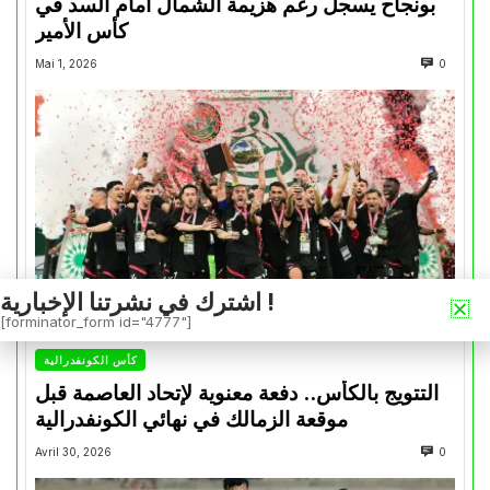
بونجاح يسجل رغم هزيمة الشمال أمام السد في
كأس الأمير
Mai 1, 2026
0
اشترك في نشرتنا الإخبارية !
[forminator_form id="4777"]
كأس الكونفدرالية
التتويج بالكأس.. دفعة معنوية لإتحاد العاصمة قبل
موقعة الزمالك في نهائي الكونفدرالية
Avril 30, 2026
0