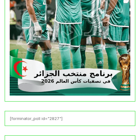
[forminator_poll id="2827"]