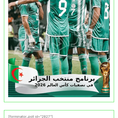
[forminator_poll id="2827"]