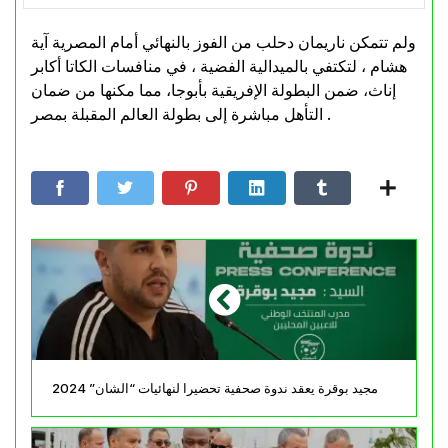
ولم تتمكن ناريمان دحلب من الفوز بالنهائي أمام المصرية آية
هشام ، لتكتفي بالميدالية الفضية ، في منافسات الكاتا أكابر
إناث، ضمن البطولة الإفريقية بأبوجا، مما مكنها من ضمان
التأهل مباشرة إلى بطولة العالم المقبلة بمصر .
مجيد بوقرة يعقد ندوة صحفية تحضيرا لنهائيات “الشان” 2024