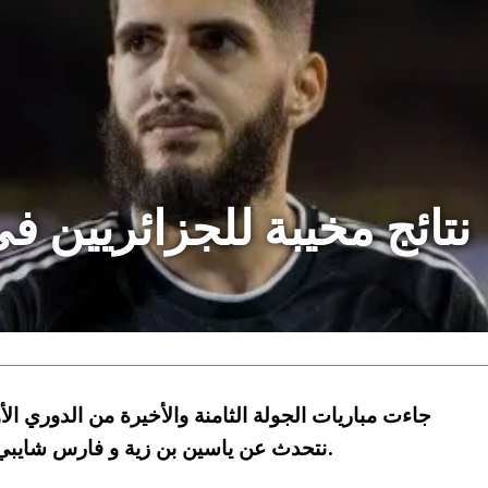
نتائج مخيبة للجزائريين ف
جاءت مباريات الجولة الثامنة والأخيرة من الدوري الأو
نتحدث عن ياسين بن زية و فارس شايبي، بإعتبار أن بن رحمة خارج حسابات ليون.