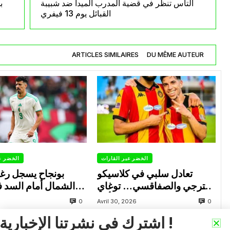
التاس تنظر في قضية المدرب ألميدا ضد شبيبة
ب
القبائل يوم 13 فيفري
ARTICLES SIMILAIRES
DU MÊME AUTEUR
الخضر عبر القارات
الخضر ع
تعادل سلبي في كلاسيكو
بونجاح يسجل رغ
الترجي والصفاقسي… توغاي
الشمال أمام السد 
يهدر ركلة جزاء وبوعالية يتألق
0
0
Avril 30, 2026
اشترك في نشرتنا الإخبارية !