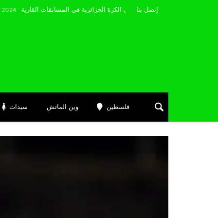
مضوي يصرّح: “أتمنى التوفيق لممثلي الكرة الجزائرية في المسابقات القارية”
إتصل بنا
J
فلسطين
وين الماتش
سيدات