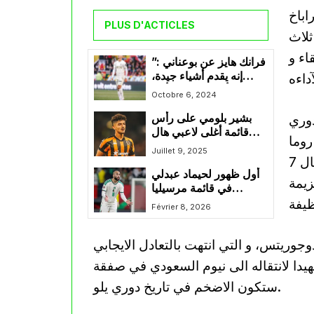
اباخ
PLUS D'ACTICLES
ثلاث
اء و
فرانك هايز عن بوعناني :”
إنه يقدم أشياء جيدة،
وعليه أن يذهب إلى أبعد
Octobre 6, 2024
من ذلك، هذا أمر مؤكد”
دوري
بشير بلومي على رأس
قائمة أغلى لاعبي هال
روما
سيتي
Juillet 9, 2025
الإيطالي، قدم الدولي الجزائري مردودا محترما و نال 7
أول ظهور لحيماد عبدلي
زيمة
في قائمة مرسيليا
المستدعاة لكلاسيكو
Février 8, 2026
فرنسا
جوريتس، و التي انتهت بالتعادل الايجابي
يدا لانتقاله الى نيوم السعودي في صفقة
ستكون الاضخم في تاريخ دوري يلو.