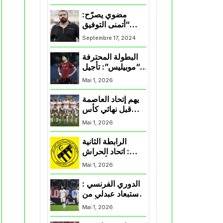
المنتخب و شباب
قسنطينة
مضوي يصرّح:
“أتمنى التوفيق
لممثلي الكرة
Septembre 17, 2024
الجزائرية في
المسابقات القارية”
البطولة المحترفة
“موبيليس”: تأجيل
مباراة إتحاد
Mai 1, 2026
العاصمة وأتلتيك
بارادو
يهم إتحاد العاصمة
قبل نهائي كأس
اكاف : الزمالك
Mai 1, 2026
يسقط بثلاثية أمام
الأهلي
الرابطة الثانية
: اتحاد الحراش
يحسم التأهل إلى
Mai 1, 2026
“البلاي أوف”
الدوري الفرنسي :
استبعاد عبدلي من
قائمة مرسيليا أمام
Mai 1, 2026
نانت