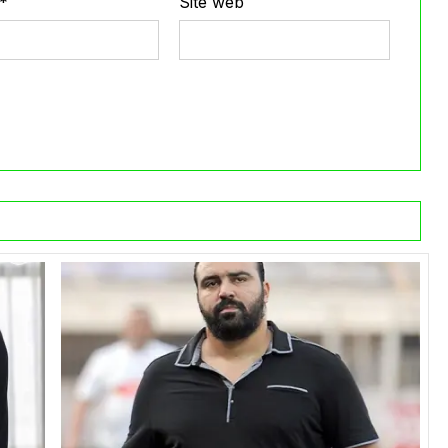
*
Site web