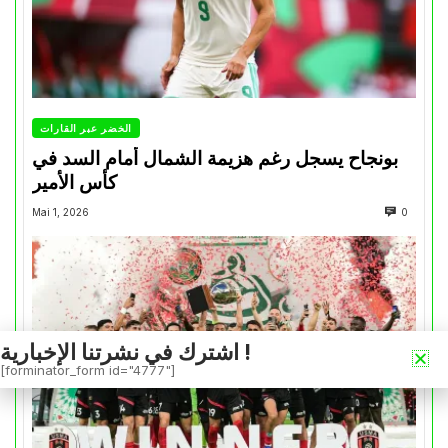
الخضر عبر القارات
بونجاح يسجل رغم هزيمة الشمال أمام السد في
كأس الأمير
Mai 1, 2026
0
اشترك في نشرتنا الإخبارية !
[forminator_form id="4777"]