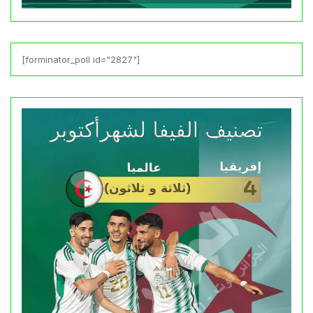
[forminator_poll id="2827"]