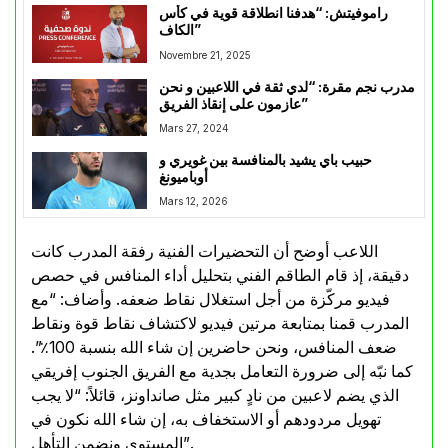
راموفيتش: “هدفنا انطلاقة قوية في كأس
الكاف”
Novembre 21, 2025
مدرب نجم مقرة: “لدي ثقة في اللاعبين و نحن
عازمون على إنقاذ الفريق”
Mars 27, 2024
حبيب باي يشيد بالمنافسة بين غويري و
أوباميونغ
Mars 12, 2026
اللاعب أوضح أن التحضيرات الفنية رفقة المدرب كانت
دقيقة، إذ قام الطاقم الفني بتحليل أداء المنافس في حصص
فيديو مركّزة من أجل استغلال نقاط ضعفه. وأضاف: “مع
المدرب قمنا بمتابعة مرتين فيديو لاكتشاف نقاط قوة ونقاط
ضعف المنافس، ونحن حاضرين إن شاء الله بنسبة 100٪”.
كما نبّه إلى ضرورة التعامل بجدية مع الفريق الجنوب إفريقي
الذي يضم لاعبين من نادٍ كبير مثل صانداونز، قائلاً: “لا يجب
تهويل مردودهم أو الاستخفاف به، إن شاء الله نكون في
المستوى ونضمن التأهل”.