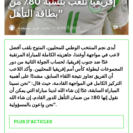
إفريقيا نلعب بنسبة 80٪ من
بطاقة التأهل”
0
Août 7, 2025
محمد عزيز بوسعدية
—
أبدى نجم المنتخب الوطني للمحليين، المتوج بلقب أفضل
لاعب في مواجهة أوغندا، جاهزيته الكاملة للمباراة المرتقبة
غدًا ضد جنوب إفريقيا، لحساب الجولة الثانية من دور
المجموعات لبطولة كأس أمم إفريقيا للمحليين. وأكد اللاعب
أن الفريق تجاوز نتيجة اللقاء السابق، مشددًا على أهمية
التركيز الكامل في المواجهة القادمة، حيث قال: “نحن نسينا
المباراة السابقة، غدًا إن شاء الله لدينا مباراة التي يمكن أن
نقول إنها 80٪ من ضمان التأهل للدور القادم، إن شاء الله
نحن واعون بالمسؤولية”.
PLUS D'ACTICLES