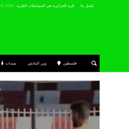
مضوي يصرّح: “أتمنى التوفيق لممثلي الكرة الجزائرية في المسابقات القارية”
إتصل بنا
فلسطين
وين الماتش
سيدات