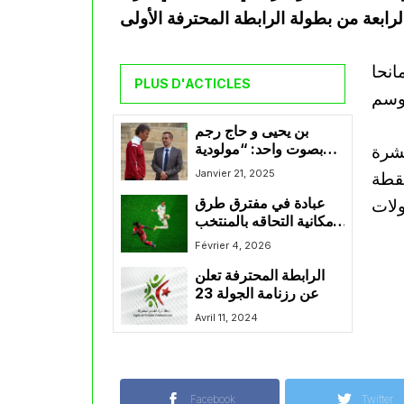
لجليل سعد الهدف الوحيد في الدقيقة 21 مانحا
PLUS D'ACTICLES
بن يحيى و حاج رجم
عشرة
بصوت واحد: “مولودية
الجزائر على الطريق
Janvier 21, 2025
بنقطة
الصحيح نحو التألق”
عبادة في مفترق طرق
وإمكانية التحاقه بالمنتخب
تتقلص
Février 4, 2026
الرابطة المحترفة تعلن
عن رزنامة الجولة 23
Avril 11, 2024
Facebook
Twitter