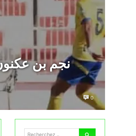
نجم بن عكنون
0