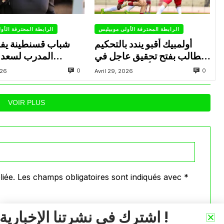
الرابطة المحترفة الأولى موبيليس
الرابطة المحترفة الأو
أولمبيك أقبو يندد بالتحكيم
شباب قسنطينة يف
ويطالب بفتح تحقيق عاجل في
المدرب لسعد 
تجاوزات أثّرت على نتائج
ب
0
0
026
Avril 29, 2026
الفريق
VOIR PLUS
iée.
Les champs obligatoires sont indiqués avec
*
اشترك في نشرتنا الإخبارية !