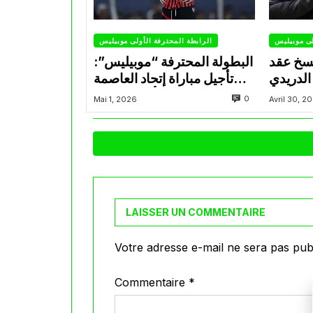
لى موبيليس
الرابطة المحترفة الأولى موبيليس
سخ عقد
البطولة المحترفة “موبيليس”:
الدريدي
تأجيل مباراة إتحاد العاصمة
التراضي
وأتلتيك بارادو
0
Mai 1, 2026
Avril 30, 2
LAISSER UN COMMENTAIRE
Votre adresse e-mail ne sera pas publ
Commentaire
*