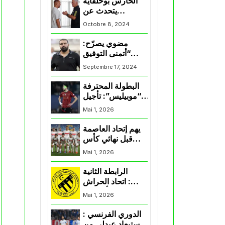
الحارس بوحلفاية
يتحدث عن
طموحاته مع
Octobre 8, 2024
المنتخب و شباب
قسنطينة
مضوي يصرّح:
“أتمنى التوفيق
لممثلي الكرة
Septembre 17, 2024
الجزائرية في
المسابقات القارية”
البطولة المحترفة
“موبيليس”: تأجيل
مباراة إتحاد
Mai 1, 2026
العاصمة وأتلتيك
بارادو
يهم إتحاد العاصمة
قبل نهائي كأس
اكاف : الزمالك
Mai 1, 2026
يسقط بثلاثية أمام
الأهلي
الرابطة الثانية
: اتحاد الحراش
يحسم التأهل إلى
Mai 1, 2026
“البلاي أوف”
الدوري الفرنسي :
استبعاد عبدلي من