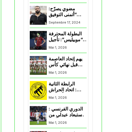
المنتخب و شباب
قسنطينة
مضوي يصرّح:
“أتمنى التوفيق
لممثلي الكرة
Septembre 17, 2024
الجزائرية في
المسابقات القارية”
البطولة المحترفة
“موبيليس”: تأجيل
مباراة إتحاد
Mai 1, 2026
العاصمة وأتلتيك
بارادو
يهم إتحاد العاصمة
قبل نهائي كأس
اكاف : الزمالك
Mai 1, 2026
يسقط بثلاثية أمام
الأهلي
الرابطة الثانية
: اتحاد الحراش
يحسم التأهل إلى
Mai 1, 2026
“البلاي أوف”
الدوري الفرنسي :
استبعاد عبدلي من
قائمة مرسيليا أمام
Mai 1, 2026
نانت