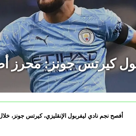
بول كيرتس جونز: محرز أ
أفصح نجم نادي ليفربول الإنقليزي، كيرتس جونز، خلا