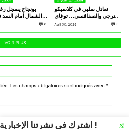
الخضر عبر القارات
الخضر ع
تعادل سلبي في كلاسيكو
بونجاح يسجل رغ
الترجي والصفاقسي… توغاي
الشمال أمام السد 
يهدر ركلة جزاء وبوعالية يتألق
0
0
Avril 30, 2026
VOIR PLUS
iée.
Les champs obligatoires sont indiqués avec
*
اشترك في نشرتنا الإخبارية !