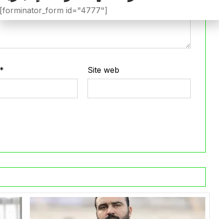
[forminator_form id="4777"]
*
Site web