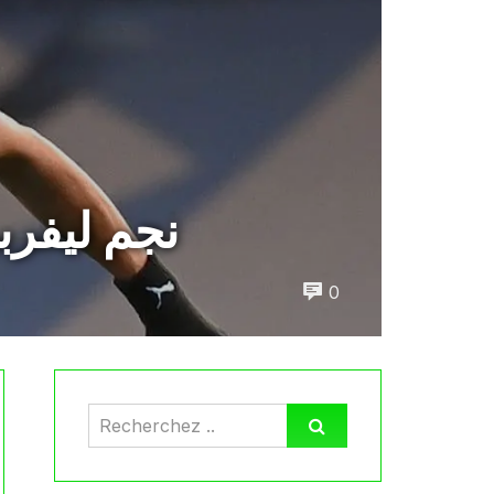
نجم ليفر
0