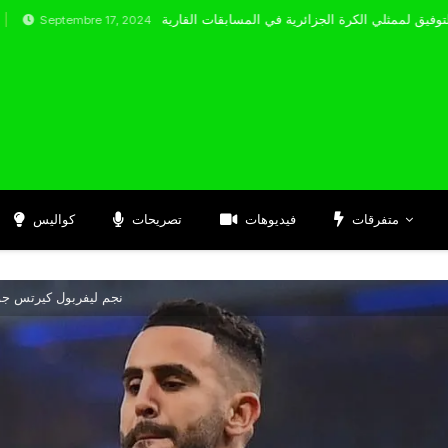
tembre 17, 2024
متفرقات
فيديوهات
تصريحات
كواليس
نجم ليفربول كيرتس جو