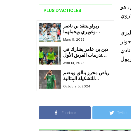
، هو
PLUS D'ACTICLES
ريولو ينتقد بن ناصر
ليزي
وغويري ويحملهما
مسؤولية تراجع مارسيليا
Mars 9, 2025
جونز
في المباريات الأخيرة
نادي
دين بن عامر يشارك في
تدريبات الفريق الأول
لكريستال بالاس
Avril 14, 2025
رياض محرز يتألق وينضم
للتشكيلة المثالية
لمباريات دوري أبطال
Octobre 8, 2024
آسيا
Facebook
Twitter