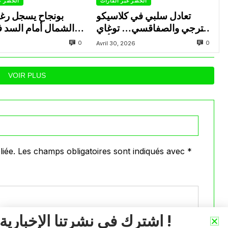
الخضر عبر القارات
الخضر ع
تعادل سلبي في كلاسيكو
بونجاح يسجل رغ
الترجي والصفاقسي… توغاي
الشمال أمام السد 
يهدر ركلة جزاء وبوعالية يتألق
0
0
Avril 30, 2026
VOIR PLUS
iée.
Les champs obligatoires sont indiqués avec
*
اشترك في نشرتنا الإخبارية !