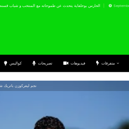
الحارس بوحلفاية يتحدث عن طموحاته مع المنتخب و
Septembre 17, 2024
متفرقات
فيديوهات
تصريحات
كواليس
نجم ليفركوزن باتريك شي