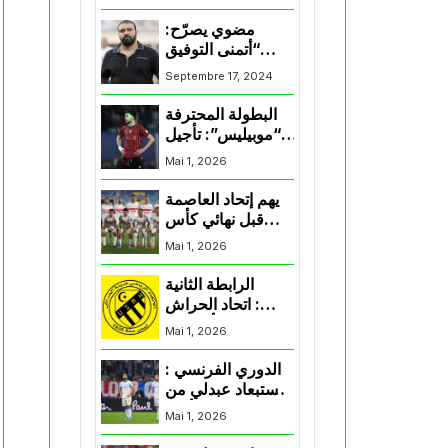
المنتخب و شباب
قسنطينة
مضوي يصرّح:
“أتمنى التوفيق
لممثلي الكرة
Septembre 17, 2024
الجزائرية في
المسابقات القارية”
البطولة المحترفة
“موبيليس”: تأجيل
مباراة إتحاد
Mai 1, 2026
العاصمة وأتلتيك
بارادو
يهم إتحاد العاصمة
قبل نهائي كأس
اكاف : الزمالك
Mai 1, 2026
يسقط بثلاثية أمام
الأهلي
الرابطة الثانية
: اتحاد الحراش
يحسم التأهل إلى
Mai 1, 2026
“البلاي أوف”
الدوري الفرنسي :
استبعاد عبدلي من
قائمة مرسيليا أمام
Mai 1, 2026
نانت