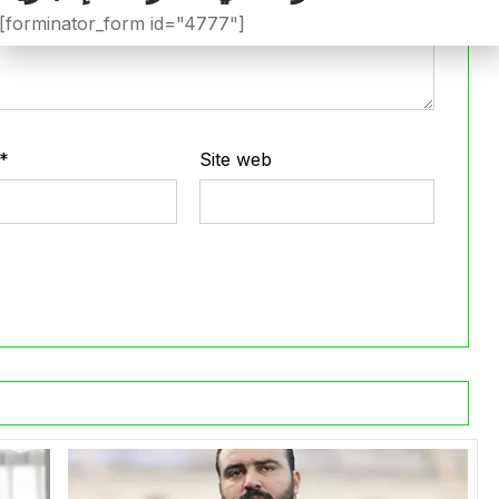
[forminator_form id="4777"]
*
Site web