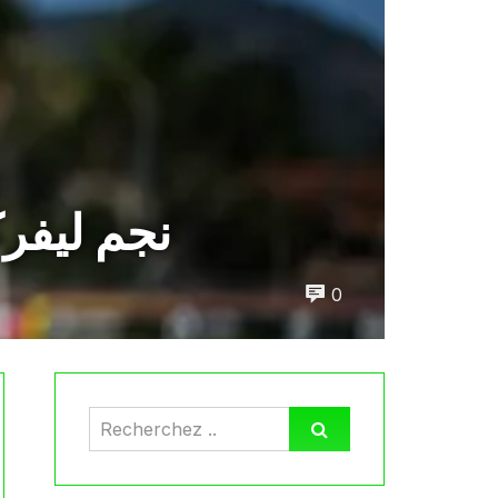
نجم ليفرك
0