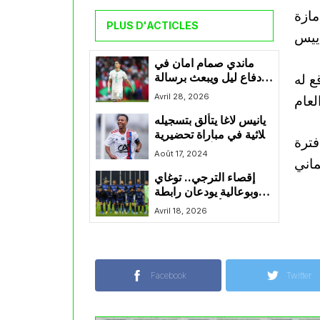
مازة
PLUS D'ACTICLES
ماندي صمام امان في
ع له
دفاع ليل ويبعث برسالة
مطمئنة للمنتخب الوطني
Avril 28, 2026
يانيس لاغا يتألق بتسجيله
ثلاثية في مباراة تحضيرية
فترة
لأولمبيك ليون
Août 17, 2024
إقصاء الترجي.. توغاي
وبوعالية يودعان رابطة
الأبطال أمام صن داونز
Avril 18, 2026
Facebook
Twitter