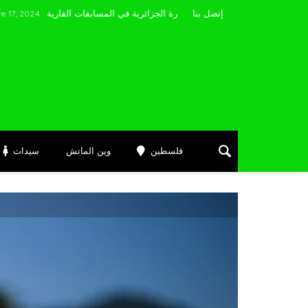
مضوي يصرّح: “أتمنى التوفيق لممثلي الكرة الجزائرية في المسابقات القارية”
إتصل بنا
فلسطين
وين الماتش
سيدات