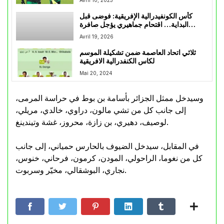
كأس الكونفيدرالية الإفريقية: فوضى قبل
البداية… اقتحام جماهيري يؤجل صافرة
انطلاق مواجهة اتحاد العاصمة وآسفي
Avril 19, 2026
ثلاثي اتحاد العاصمة ضمن تشكيلة الموسم
لكاس الكنفدرالية الافريقية
Mai 20, 2024
وسيدخل ممثل الجزائر بأسامة بن بوط في حراسة المرمى،
إلى جانب كل من تشي مالون، دراوي، خالدي، مريلي،
لوصيف، دهيري، بن زازة، محروز، غشة وتيندينغ.
في المقابل، سيدخل الضيوف بالحارس حمياني، إلى جانب
كل من نغوما، الراحولي، المودن، كرمون، فرحاني، خنوس،
نجاري، البوشقالي، مخيّر وسربوت.