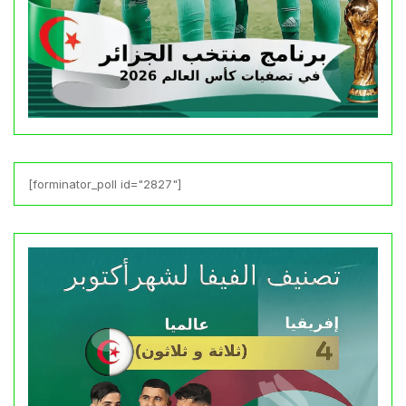
[forminator_poll id="2827"]