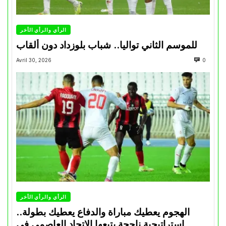
الرأي والرأي الأخر
للموسم الثاني تواليا.. شباب بلوزداد دون ألقاب
Avril 30, 2026
0
الرأي والرأي الأخر
الهجوم يعطيك مباراة والدفاع يعطيك بطولة..
استراتيجية ناجحة يتبعها الاتحاد العاصمي في