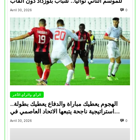
للموسم الثاني تواليا.. شباب بلوزداد دون ألقاب
Avril 30, 2026
0
الرأي والرأي الأخر
الهجوم يعطيك مباراة والدفاع يعطيك بطولة..
استراتيجية ناجحة يتبعها الاتحاد العاصمي في
تتويجاته آخر السنوات
Avril 30, 2026
0