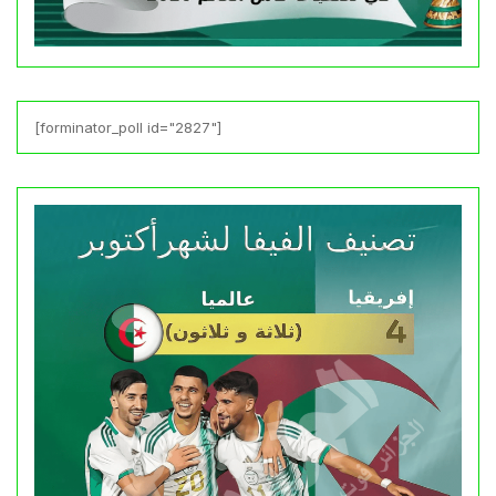
[forminator_poll id="2827"]