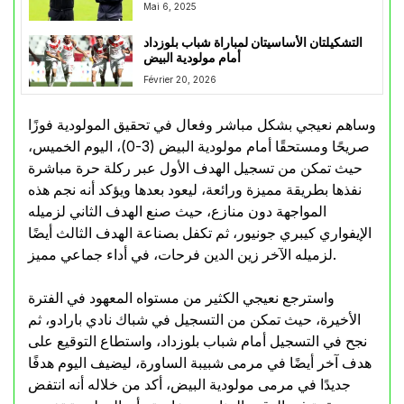
Mai 6, 2025
التشكيلتان الأساسيتان لمباراة شباب بلوزداد
أمام مولودية البيض
Février 20, 2026
وساهم نعيجي بشكل مباشر وفعال في تحقيق المولودية فوزًا
صريحًا ومستحقًا أمام مولودية البيض (3-0)، اليوم الخميس،
حيث تمكن من تسجيل الهدف الأول عبر ركلة حرة مباشرة
نفذها بطريقة مميزة ورائعة، ليعود بعدها ويؤكد أنه نجم هذه
المواجهة دون منازع، حيث صنع الهدف الثاني لزميله
الإيفواري كيبري جونيور، ثم تكفل بصناعة الهدف الثالث أيضًا
لزميله الآخر زين الدين فرحات، في أداء جماعي مميز.
واسترجع نعيجي الكثير من مستواه المعهود في الفترة
الأخيرة، حيث تمكن من التسجيل في شباك نادي بارادو، ثم
نجح في التسجيل أمام شباب بلوزداد، واستطاع التوقيع على
هدف آخر أيضًا في مرمى شبيبة الساورة، ليضيف اليوم هدفًا
جديدًا في مرمى مولودية البيض، أكد من خلاله أنه انتفض