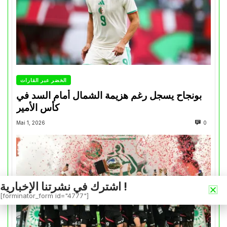
الخضر عبر القارات
بونجاح يسجل رغم هزيمة الشمال أمام السد في
كأس الأمير
Mai 1, 2026
0
اشترك في نشرتنا الإخبارية !
[forminator_form id="4777"]