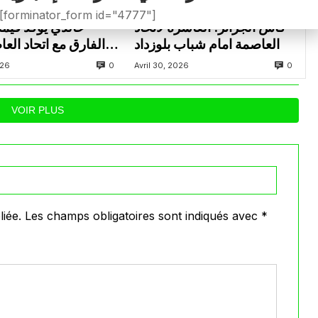
الرئيسية
كأ
[forminator_form id="4777"]
كأس الجزائر: العاشرة لاتحاد
خالدي يؤكد قيمت
العاصمة امام شباب بلوزداد
الفارق مع اتحاد الع
المباريات 
0
0
026
Avril 30, 2026
VOIR PLUS
iée.
Les champs obligatoires sont indiqués avec
*