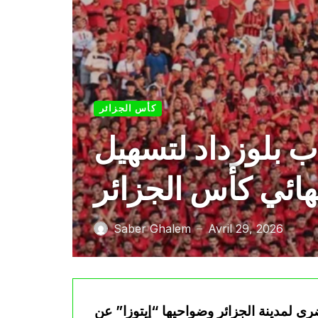
كأس الجزائر
ب بلوزداد لتسهيل
ائي كأس الجزائر
Saber Ghalem
Avril 29, 2026
—
 لمدينة الجزائر وضواحيها “إيتوزا” عن