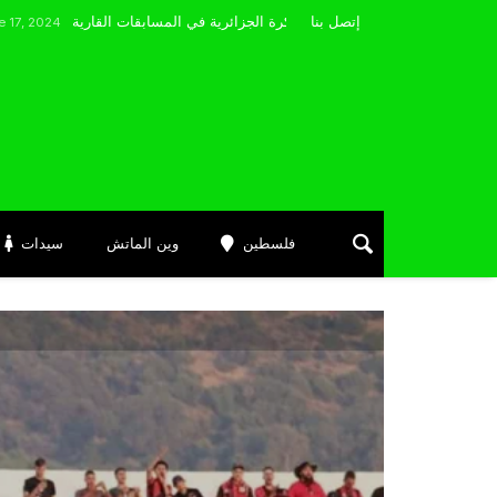
مضوي يصرّح: “أتمنى التوفيق لممثلي الكرة الجزائرية في المسابقات القارية”
إتصل بنا
فلسطين
وين الماتش
سيدات