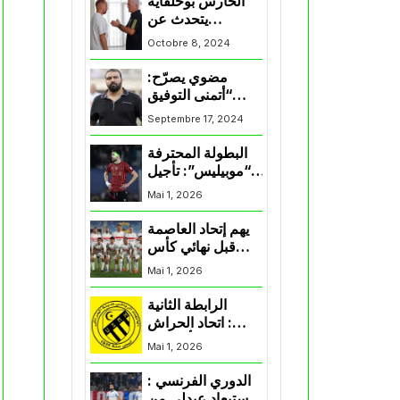
الحارس بوحلفاية
يتحدث عن
طموحاته مع
Octobre 8, 2024
المنتخب و شباب
قسنطينة
مضوي يصرّح:
“أتمنى التوفيق
لممثلي الكرة
Septembre 17, 2024
الجزائرية في
المسابقات القارية”
البطولة المحترفة
“موبيليس”: تأجيل
مباراة إتحاد
Mai 1, 2026
العاصمة وأتلتيك
بارادو
يهم إتحاد العاصمة
قبل نهائي كأس
اكاف : الزمالك
Mai 1, 2026
يسقط بثلاثية أمام
الأهلي
الرابطة الثانية
: اتحاد الحراش
يحسم التأهل إلى
Mai 1, 2026
“البلاي أوف”
الدوري الفرنسي :
استبعاد عبدلي من