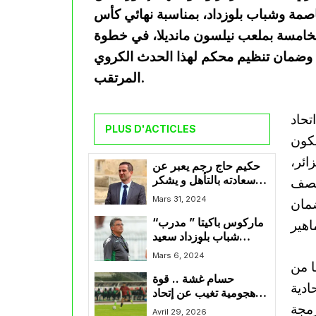
اصمة وشباب بلوزداد، بمناسبة نهائي كأس
ساعة الخامسة بملعب نيلسون مانديلا، في خطوة
ة وضمان تنظيم محكم لهذا الحدث الكروي
المرتقب.
تحاد
PLUS D'ACTICLES
يكون
ائر،
حكيم حاج رجم يعبر عن
سعادته بالتأهل و يشكر
نتصف
كل من سانده في محنته
Mars 31, 2024
ضمان
“ماركوس باكيتا ” مدرب
شباب بلوزداد سعيد
بالترشح أمام شبيبة
Mars 6, 2024
ا من
القبائل ويشكر الأنصار
حسام غشة .. قوة
على المساندة
الحادية
هجومية تغيب عن إتحاد
رمجة
العاصمة في الوقت
Avril 29, 2026