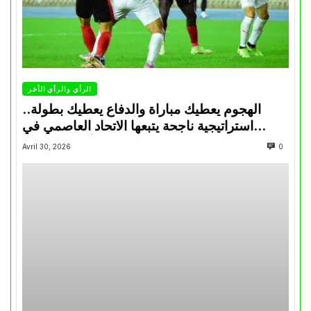
الرأي والرأي الأخر
الهجوم يعطيك مباراة والدفاع يعطيك بطولة..
استراتيجية ناجحة يتبعها الاتحاد العاصمي في
تتويجاته آخر السنوات
Avril 30, 2026
0