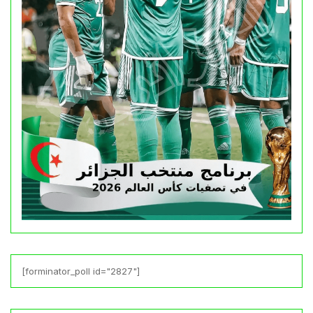
[forminator_poll id="2827"]