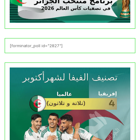
[forminator_poll id="2827"]