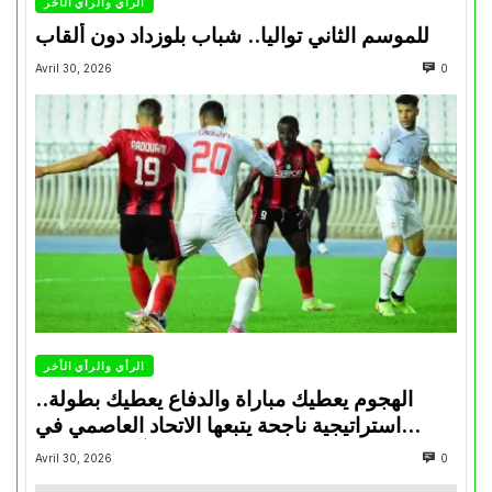
الرأي والرأي الأخر
للموسم الثاني تواليا.. شباب بلوزداد دون ألقاب
Avril 30, 2026
0
الرأي والرأي الأخر
الهجوم يعطيك مباراة والدفاع يعطيك بطولة..
استراتيجية ناجحة يتبعها الاتحاد العاصمي في
تتويجاته آخر السنوات
Avril 30, 2026
0