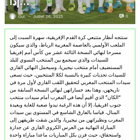
إذا…
0
Oui.
Juillet 26, 2025
—
ستتجه أنظار متتبعي كرة القدم الإفريقية، سهرة السبت إلى
الملعب الأولمبي بالعاصمة المغربية الرباط، والذي سيكون
مسرحا لنهائي النسخة الثالثة عشر من كأس أمم إفريقيا
للسيدات والذي سيجمع بين المنتخب النسوي للبلد
المستضيف أمام منتخب نيجيريا، وسيحمل النهائي القاري
للسيدات تحديات كبيرة بالنسبة لكلا المنتخبين، حيث تسعى
سيدات المنتخب المغربي لتحقيق اللقب القاري لأول مرة في
تاريخهن، وهذا بعد خساراتهن لنهائي النسخة السابقة من
“الكان” الذي أقيم أيضا في المغرب أمام سيدات منتخب
جنوب افريقيا، إلا أن هذه الرغبة تبدوا صعبة للغاية وبعيدة
المنال، قياسا بالفارق الشاسع في المستوى بين سيدات
المغرب ونظيراتهن من نيجيريا، والذين شقت طريقهن إلى
المباراة النهائية من العرس الكروي القاري عن جدارة
واستحقاق، حيث فزن بكل المباريات ماعدا مباراة واحدة