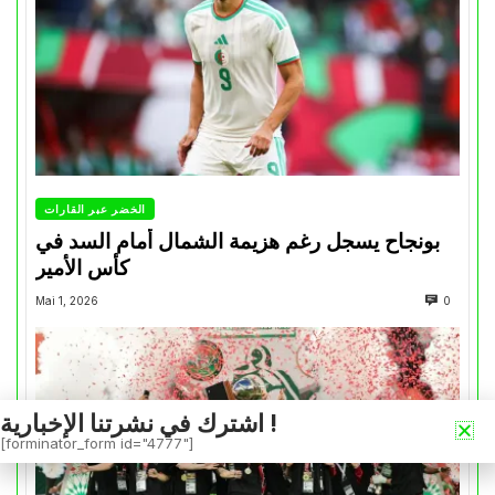
الخضر عبر القارات
بونجاح يسجل رغم هزيمة الشمال أمام السد في
كأس الأمير
Mai 1, 2026
0
اشترك في نشرتنا الإخبارية !
[forminator_form id="4777"]