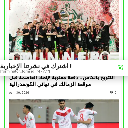
اشترك في نشرتنا الإخبارية !
كأس الكونفدرالية
[forminator_form id="4777"]
التتويج بالكأس.. دفعة معنوية لإتحاد العاصمة قبل
موقعة الزمالك في نهائي الكونفدرالية
Avril 30, 2026
0