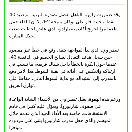
وقد ضمن شارلوروا التأهل بفضل تصدره الترتيب برصيد 40
نقطة، حيث فاز على لوفان بنتيجة 2-1، إلا أن اللقاء حمل
طعما مرا لخريج أكاديمية بارادو، الذي عاش لحظات صعبة
خلال المباراة.
تيطراوي، الذي بدأ المواجهة بثقة، وقع في خطأ غير مقصود
حين سجل هدف التعادل لصالح الخصم في الدقيقة 43،
عندما حول الكرة بالخطأ داخل شباك فريقه، ما تسبب في
ارتباكه وانعكس على أدائه في بقية الشوط. هذا الأمر دفع
بالمدرب إلى استبداله مع بداية الشوط الثاني، حفاظا على
توازن الفريق.
ورغم هذه الهفوة، يظل تيطراوي من الأسماء الشابة الواعدة
في صفوف شارلوروا، ويعوّل عليه كثيرا في قادم
الاستحقاقات، خاصة بعد الأداء الجيد الذي قدمه خلال
الموسم والذي جعل مدرب شارلوروا يثني على مردوده
مؤخرا.