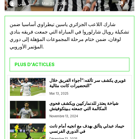
0
Mai 25, 2025
أمير تليلي
—
شارك اللاعب الجزائري ياسين تيطراوي أساسيا ضمن
تشكيلة رويال شارلوروا في المباراة التي جمعت فريقه بنادي
لوفان، ضمن ختام مرحلة المجموعات المؤهلة إلى دوري
المؤتمر الأوروبي.
PLUS D'ACTICLES
غويري يكشف سر تألقه:”أجواء الفريق خلال
التحضيرات كانت مثالية”
Mai 13, 2025
شياخة يعتذر للدنماركيين ويكشف فحوى
المكالمة التي جمعته بـبيتكوفيتش
Novembre 13, 2024
حيماد عبدلي يتألق بهدف مع انجيه أمام نانت
في الدوري الفرنسي
Décembre 13, 2025