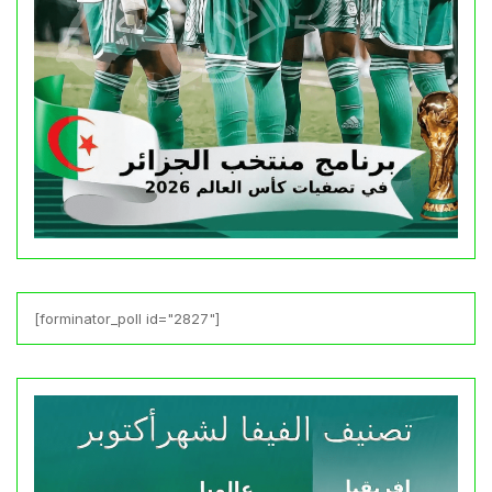
[forminator_poll id="2827"]