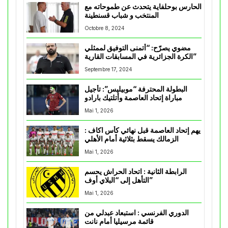
الحارس بوحلفاية يتحدث عن طموحاته مع
المنتخب و شباب قسنطينة
Octobre 8, 2024
مضوي يصرّح: “أتمنى التوفيق لممثلي
الكرة الجزائرية في المسابقات القارية”
Septembre 17, 2024
البطولة المحترفة “موبيليس”: تأجيل
مباراة إتحاد العاصمة وأتلتيك بارادو
Mai 1, 2026
يهم إتحاد العاصمة قبل نهائي كأس اكاف :
الزمالك يسقط بثلاثية أمام الأهلي
Mai 1, 2026
الرابطة الثانية : اتحاد الحراش يحسم
التأهل إلى “البلاي أوف”
Mai 1, 2026
الدوري الفرنسي : استبعاد عبدلي من
قائمة مرسيليا أمام نانت