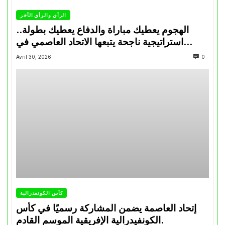
الرأي والرأي الأخر
الهجوم يعطيك مباراة والدفاع يعطيك بطولة..
استراتيجية ناجحة يتبعها الاتحاد العاصمي في
تتويجاته آخر السنوات
Avril 30, 2026
0
كأس الكونفدرالية
إتحاد العاصمة يضمن المشاركة رسميًا في كأس
الكونفيدرالية الإفريقية الموسم القادم.