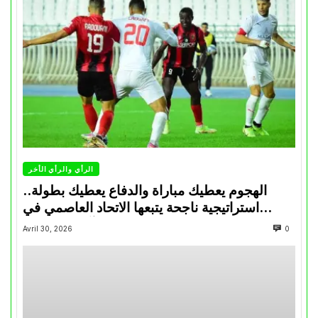
الرأي والرأي الأخر
الهجوم يعطيك مباراة والدفاع يعطيك بطولة..
استراتيجية ناجحة يتبعها الاتحاد العاصمي في
تتويجاته آخر السنوات
Avril 30, 2026
0