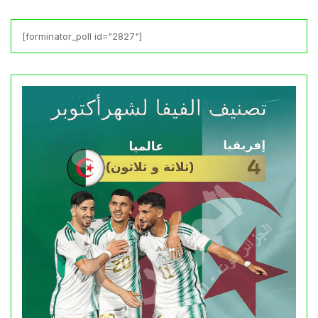
[forminator_poll id="2827"]