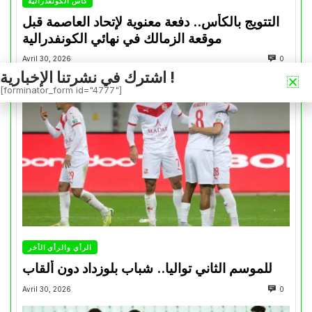
كأس الكونفدرالية
التتويج بالكأس.. دفعة معنوية لإتحاد العاصمة قبل
موقعة الزمالك في نهائي الكونفدرالية
Avril 30, 2026
0
اشترك في نشرتنا الإخبارية !
[forminator_form id="4777"]
الرأي والرأي الأخر
للموسم الثاني تواليا.. شباب بلوزداد دون ألقاب
Avril 30, 2026
0