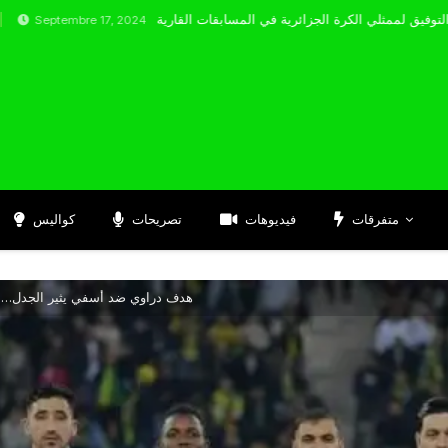
mbre 17, 2024
متفرقات
فيديوهات
تصريحات
كواليس
هدف دراوي ضد أسفي يثير الجدل… و