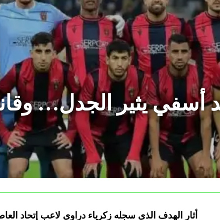
أسفي يثير الجدل… وقان
أثار الهدف الذي سجله زكرياء دراوي لاعب إتحاد الع