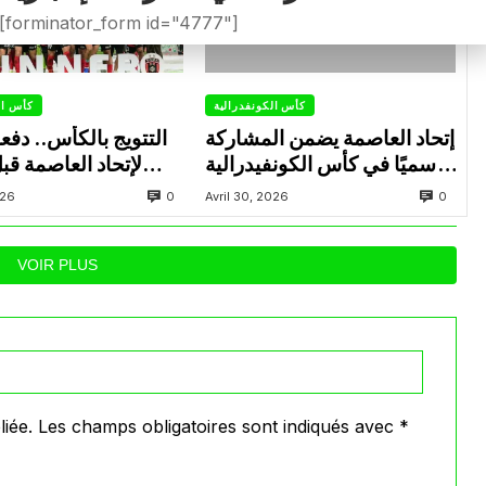
[forminator_form id="4777"]
كأس الكونفدرالية
كأس ال
إتحاد العاصمة يضمن المشاركة
التتويج بالكأس.. دفع
رسميًا في كأس الكونفيدرالية
لإتحاد العاصمة قب
الإفريقية الموسم القادم.
الزمالك في نهائي الكون
0
0
026
Avril 30, 2026
VOIR PLUS
iée.
Les champs obligatoires sont indiqués avec
*