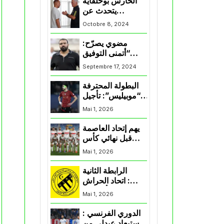
الحارس بوحلفاية
يتحدث عن
طموحاته مع
Octobre 8, 2024
المنتخب و شباب
قسنطينة
مضوي يصرّح:
“أتمنى التوفيق
لممثلي الكرة
Septembre 17, 2024
الجزائرية في
المسابقات القارية”
البطولة المحترفة
“موبيليس”: تأجيل
مباراة إتحاد
Mai 1, 2026
العاصمة وأتلتيك
بارادو
يهم إتحاد العاصمة
قبل نهائي كأس
اكاف : الزمالك
Mai 1, 2026
يسقط بثلاثية أمام
الأهلي
الرابطة الثانية
: اتحاد الحراش
يحسم التأهل إلى
Mai 1, 2026
“البلاي أوف”
الدوري الفرنسي :
استبعاد عبدلي من