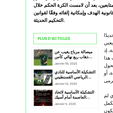
متابعين، بعد أن لامست الكرة الحكم خلال
نية الهدف وإمكانية إلغائه وفقًا لقوانين
التحكيم الحديثة.
يدًا
PLUS D'ACTICLES
 يعني
. إذ
ميصالة مرباح يغيب عن
ذهاب ربع نهائي كأس
 هذا
الكونفدرالية بسبب الإنذار
Janvier 19, 2025
حول
الثالث
التشكيلة الأساسية للنادي
، أو
الرياضي القسنطيني
والنادي الصفاقسي
Janvier 12, 2025
التونسي ضمن الجولة 5
التشكيلة الأساسية لاتحاد
من كأس الكونفيدرالية
ي لم
العاصمة أمام أسيك
تكمل
ميموزا
Janvier 5, 2025
يكون