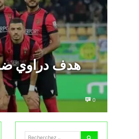
هدف دراوي ضد 
0