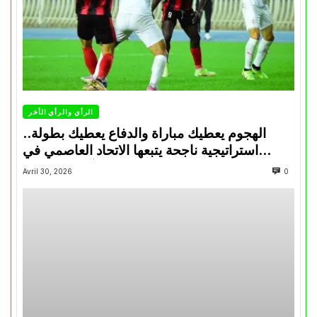
الرأي والرأي الأخر
الهجوم يعطيك مباراة والدفاع يعطيك بطولة..
استراتيجية ناجحة يتبعها الاتحاد العاصمي في
تتويجاته آخر السنوات
Avril 30, 2026
0