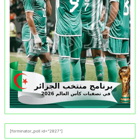
[forminator_poll id="2827"]