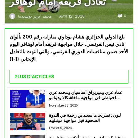
تعادل فريقه أمام لوهافر
0
Avril 12, 2026
محمد عزيز بوسعدية
—
بلغ الدولي الجزائري هشام بوداوي مباراته رقم 200 بألوان
نادي نيس الفرنسي، خلال مواجهة فريقه أمام لوهافر اليوم
الأحد ضمن منافسات الدوري الفرنسي، والتي انتهت بالتعادل
الإيجابي (1-1).
PLUS D'ACTICLES
عماد عزي وميريزاق أساسيان ومحمد عزي
احتياطي في مواجهة ماخاشكالا ودينامو
موسكو في الدوري الروسي
Novembre 23, 2025
ليون : تصريحات سعيد بن رحمة في الندوة
الصحفية قبل مواجهة مونبلييه
Février 9, 2024
بمشاركة رباش، ديبورتيفو ألافيس يتعادل مع