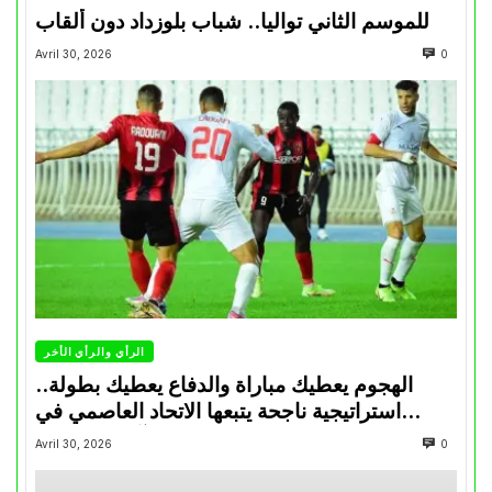
للموسم الثاني تواليا.. شباب بلوزداد دون ألقاب
Avril 30, 2026
0
الرأي والرأي الأخر
الهجوم يعطيك مباراة والدفاع يعطيك بطولة..
استراتيجية ناجحة يتبعها الاتحاد العاصمي في
تتويجاته آخر السنوات
Avril 30, 2026
0