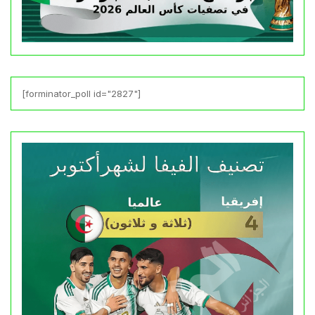
[forminator_poll id="2827"]