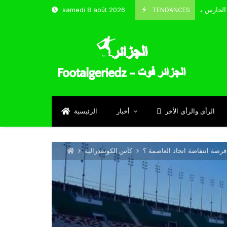
TENDANCES
samedi 8 août 2026
الحارس بوحلفاية يتحدث عن طموحاته مع المنتخب و شباب قسنطينة
4
Sep
الرأي والرأي الأخر
أخبار
الرئيسية
كأس الكونفدرالية