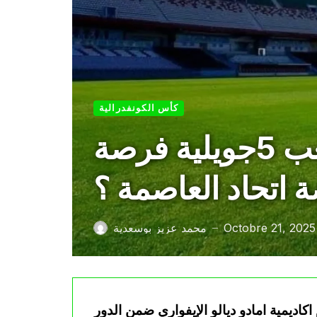
كأس الكونفدرالية
هل تكون مواجهة أمادو ديالو الإيفواري بملعب 5جويلية فرصة
ة اتحاد العاصمة ؟
Octobre 21, 2025
محمد عزيز بوسعدية
—
اكاديمية امادو ديالو الإيفواري ضمن الدور