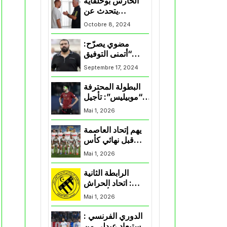
الحارس بوحلفاية
يتحدث عن
طموحاته مع
Octobre 8, 2024
المنتخب و شباب
قسنطينة
مضوي يصرّح:
“أتمنى التوفيق
لممثلي الكرة
Septembre 17, 2024
الجزائرية في
المسابقات القارية”
البطولة المحترفة
“موبيليس”: تأجيل
مباراة إتحاد
Mai 1, 2026
العاصمة وأتلتيك
بارادو
يهم إتحاد العاصمة
قبل نهائي كأس
اكاف : الزمالك
Mai 1, 2026
يسقط بثلاثية أمام
الأهلي
الرابطة الثانية
: اتحاد الحراش
يحسم التأهل إلى
Mai 1, 2026
“البلاي أوف”
الدوري الفرنسي :
استبعاد عبدلي من