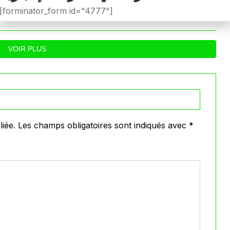
رسميًا في كأس الكونفيدرالية
لإتحاد العاصمة قب
[forminator_form id="4777"]
الإفريقية الموسم القادم.
الزمالك في نهائي الكون
0
0
026
Avril 30, 2026
VOIR PLUS
iée.
Les champs obligatoires sont indiqués avec
*