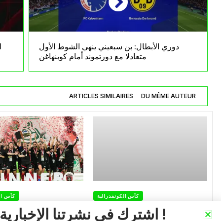
دوري الأبطال: بن سبعيني ينهي الشوط الأول
ا
متعادلا مع دورتموند أمام كوبنهاغن
ARTICLES SIMILAIRES
DU MÊME AUTEUR
كأس الكونفدرالية
كأس ال
إتحاد العاصمة يضمن المشاركة
التتويج بالكأس.. دفع
اشترك في نشرتنا الإخبارية !