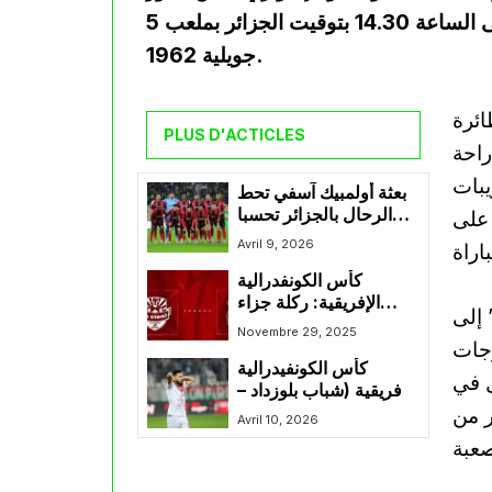
التمهيدي الثاني من كاس الكاف يوم السبت المقبل على الساعة 14.30 بتوقيت الجزائر بملعب 5
جويلية 1962.
ائرة
PLUS D'ACTICLES
راحة
يبات
بعثة أولمبيك آسفي تحط
الرحال بالجزائر تحسبا
 على
لمواجهة اتحاد العاصمة
Avril 9, 2026
كأس الكونفدرالية
الإفريقية: ركلة جزاء
 إلى
لشباب بلوزداد و تصبح
Novembre 29, 2025
رجات
النتيجة 4_1
كأس الكونفيدرالية
ل في
الإفريقية (شباب بلوزداد –
ر من
الزمالك المصري): ساعة
Avril 10, 2026
لعب… الشباب يضغط
بقوة والهدف يتأجل