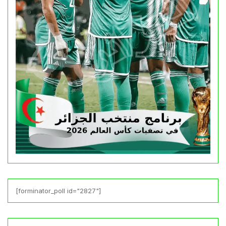
[forminator_poll id="2827"]