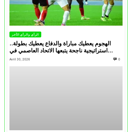
الرأي والرأي الأخر
الهجوم يعطيك مباراة والدفاع يعطيك بطولة..
استراتيجية ناجحة يتبعها الاتحاد العاصمي في
تتويجاته آخر السنوات
Avril 30, 2026
0