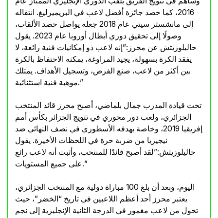
وساهم في تتويج الفريق بلقب الدوري الإنجليزي الممتاز عام
2016، كما حصد جائزة أفضل لاعب في البريميرليغ. انتقاله
إلى مانشستر سيتي عام 2018 جعله يواصل حصد الألقاب،
وصولًا إلى تحقيق دوري أبطال أوروبا عام 2023. يقول
حاليلوزيتش عن محرز:”إنه لاعب ذو إمكانيات فنية رائعة، لا
يفقد الكرة بسهولة، يجيد المراوغة، يمكنه الاحتفاظ بالكرة
بين أكثر من لاعب، صنع الفرص، وتسجيل الأهداف. يمتلك
موهبة فنية استثنائية.”
تحت قيادة المدرب جمال بلماضي، أصبح محرز قائد المنتخب
الجزائري، ولعب دور محوري في تتويج الجزائر بكأس أمم
إفريقيا 2019، وخاصة بهدفه الأسطوري في نصف النهائي ضد
نيجيريا من ضربة حرة في اللحظات الأخيرة. يقول
حاليلوزيتش:”لقد أصبح قائدًا للمنتخب، وأثبت أنه لاعب رائع
على جميع المستويات.”
اليوم، وبعد أن بلغ 100 مباراة دولية مع المنتخب الجزائري،
يعتبر محرز أحد أعظم اللاعبين في تاريخ “الخضر”، حيث
تحول من لاعب مغمور في الدرجة الثانية الإنجليزية إلى نجم