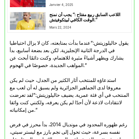
الجزائرية
Janvier 4, 2025
اللاعب السابق ربيع مفتاح :” يجب أن نمنح
الوقت الكافي لبيتكوفيتش.”
Mars 22, 2024
يقول حاليلوزيتش:”عندما بدأت بمتابعته، كان لا يزال احتياطيا
في الدرجة الثانية الإنجليزية. لكن بعد بضعة أسابيع، بدأ
يشارك ويظهر أشياءً مثيرة للاهتمام، وكنت دائمًا أبحث عن
المواهب الجديدة، خصوصًا في الهجوم.”
استدعاؤه للمنتخب أثار الكثير من الجدل، حيث لم يكن
معروفا لدى الجماهير الجزائرية ولم يسبق له أن لعب مع
المنتخب في أي فئة عمرية. يضيف حاليلوزيتش:”لقد تعرضت
لانتقادات لاذعة لأن أحدًا لم يكن يعرفه، ولكنني كنت واثقا
من إمكانياته.”
رغم ظهوره المحدود في مونديال 2014، بدأ محرز في فرض
نفسه بسرعة، حيث تحول إلى نجم بارز مع ليستر سيتي،