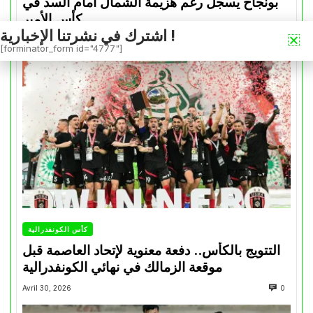
بونجاح يسجل رغم هزيمة الشمال أمام السد في
كأس الأمير
اشترك في نشرتنا الإخبارية !
Mai 1, 2026
0
[forminator_form id="4777"]
كأس الكونفدرالية
التتويج بالكأس.. دفعة معنوية لإتحاد العاصمة قبل
موقعة الزمالك في نهائي الكونفدرالية
Avril 30, 2026
0