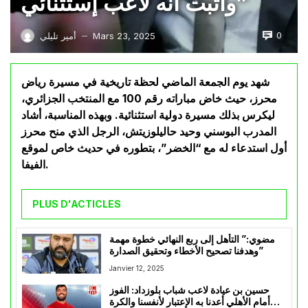
وأثبت أنه لاعب إستثنائي”
0
Mars 23, 2025
أمير تليلي
—
شهد يوم الجمعة الماضي لحظة تاريخية في مسيرة رياض
محرز، حيث خاض مباراته رقم 100 مع المنتخب الجزائري،
ليكرس بذلك مسيرة دولية استثنائية. وبهذه المناسبة، أشاد
المدرب البوسني وحيد حاليلوزيتش، الرجل الذي منح محرز
أول استدعاء له مع “الخضر”، بتطوره في حديث خاص لموقع
الفيفا.
PLUS D'ACTICLES
مضوي:” التأهل إلى ربع النهائي خطوة مهمة
وهدفنا تصحيح الأخطاء وتحقيق الصدارة”
Janvier 12, 2025
حسين بن عيادة لاعب شباب بلوزداد: الفوز
أمام الأهلي أعدنا به الإعتبار لأنفسنا والكرة