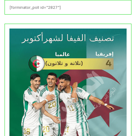
[forminator_poll id="2827"]