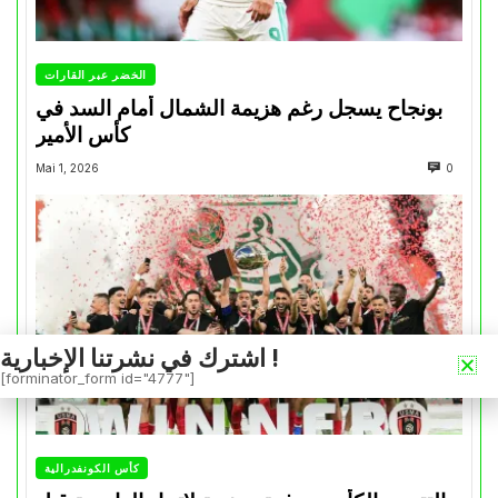
الخضر عبر القارات
بونجاح يسجل رغم هزيمة الشمال أمام السد في
كأس الأمير
Mai 1, 2026
0
اشترك في نشرتنا الإخبارية !
[forminator_form id="4777"]
كأس الكونفدرالية