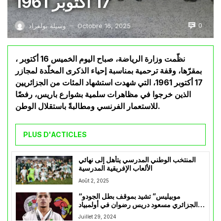
17 أكتوبر 1961
0
Octobre 16, 2025
وسيلة بولفراد
—
نظّمت وزارة الرياضة، صباح اليوم الخميس 16 أكتوبر ،
بمقرّها، وقفة ترحمية بمناسبة إحياء الذكرى المخلّدة لمجازر
17 أكتوبر 1961، التي شهدت استشهاد المئات من الجزائريين
الذين خرجوا في مظاهرات سلمية بشوارع باريس، رفضًا
للاستعمار الفرنسي ومطالبةً باستقلال الوطن.
PLUS D'ACTICLES
المنتخب الوطني المدرسي يتأهل إلى نهائي
الألعاب الإفريقية المدرسية
Août 2, 2025
“موبيليس” تشيد بموقف بطل الجودو
الجزائري مسعود دريس رضوان في أولمبياد
باريس
Juillet 29, 2024