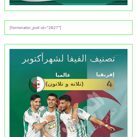
[forminator_poll id="2827"]