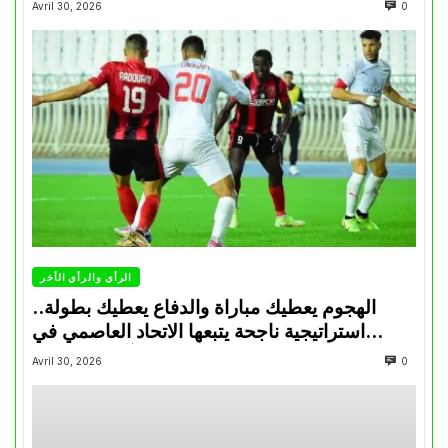
Avril 30, 2026
0
الرأي والرأي الأخر
الهجوم يعطيك مباراة والدفاع يعطيك بطولة..
استراتيجية ناجحة يتبعها الاتحاد العاصمي في
تتويجاته آخر السنوات
Avril 30, 2026
0