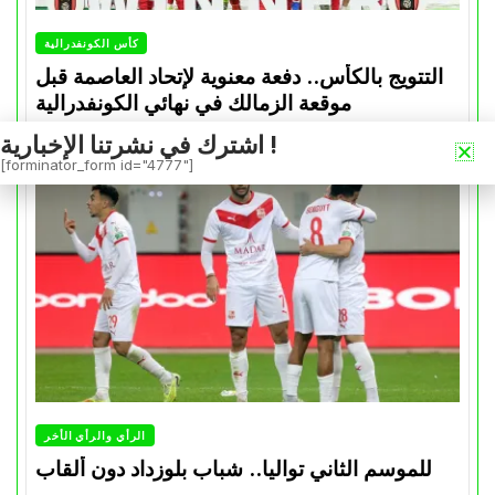
كأس الكونفدرالية
التتويج بالكأس.. دفعة معنوية لإتحاد العاصمة قبل
موقعة الزمالك في نهائي الكونفدرالية
Avril 30, 2026
0
اشترك في نشرتنا الإخبارية !
[forminator_form id="4777"]
الرأي والرأي الأخر
للموسم الثاني تواليا.. شباب بلوزداد دون ألقاب