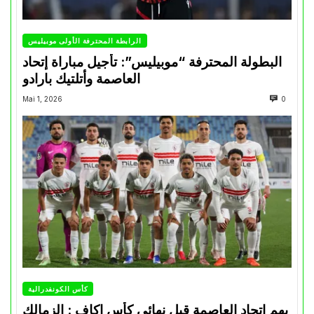
الرابطة المحترفة الأولى موبيليس
البطولة المحترفة “موبيليس”: تأجيل مباراة إتحاد
العاصمة وأتلتيك بارادو
Mai 1, 2026
0
كأس الكونفدرالية
يهم إتحاد العاصمة قبل نهائي كأس اكاف : الزمالك