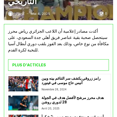
التاريخي
0
Mai 4, 2025
كريم ز
—
أكدت مصادر إعلامية أن اللاعب الجزائري رياض محرز
سيتحصل صحبة بقية عناصر فريق أهلي جدة السعودي، على
مكافأة من نوع خاص، وذلك بعد الفوز بلقب دوري أبطال آسيا
للنخبة لكرة القدم.
PLUS D'ACTICLES
رامز زروقي يكشف سر التناغم بينه وبين
أنيس حاج موسى في فينورد
Novembre 28, 2024
هدف محرز مرشح لأفضل هدف في الجولة
28 لدوري روشن
Avril 20, 2025
أمين غويري يودع مدربه دي زيربي :” شكراً