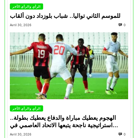
الرأي والرأي الأخر
للموسم الثاني تواليا.. شباب بلوزداد دون ألقاب
Avril 30, 2026
0
الرأي والرأي الأخر
الهجوم يعطيك مباراة والدفاع يعطيك بطولة..
استراتيجية ناجحة يتبعها الاتحاد العاصمي في
تتويجاته آخر السنوات
Avril 30, 2026
0