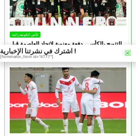
كأس الكونفدرالية
التتويج بالكأس.. دفعة معنوية لإتحاد العاصمة قبل
اشترك في نشرتنا الإخبارية !
موقعة الزمالك في نهائي الكونفدرالية
[forminator_form id="4777"]
Avril 30, 2026
0