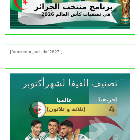
[forminator_poll id="2827"]