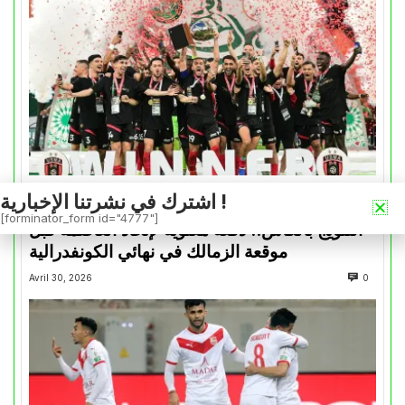
اشترك في نشرتنا الإخبارية !
كأس الكونفدرالية
[forminator_form id="4777"]
التتويج بالكأس.. دفعة معنوية لإتحاد العاصمة قبل
موقعة الزمالك في نهائي الكونفدرالية
Avril 30, 2026
0