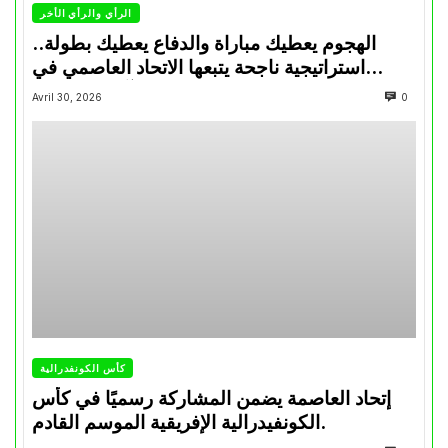
الرأي والرأي الأخر
الهجوم يعطيك مباراة والدفاع يعطيك بطولة..
استراتيجية ناجحة يتبعها الاتحاد العاصمي في
تتويجاته آخر السنوات
Avril 30, 2026
0
كأس الكونفدرالية
إتحاد العاصمة يضمن المشاركة رسميًا في كأس
الكونفيدرالية الإفريقية الموسم القادم.