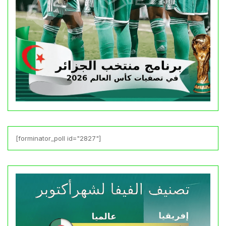
[forminator_poll id="2827"]