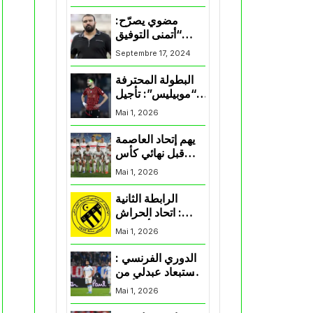
المنتخب و شباب
قسنطينة
مضوي يصرّح:
“أتمنى التوفيق
لممثلي الكرة
Septembre 17, 2024
الجزائرية في
المسابقات القارية”
البطولة المحترفة
“موبيليس”: تأجيل
مباراة إتحاد
Mai 1, 2026
العاصمة وأتلتيك
بارادو
يهم إتحاد العاصمة
قبل نهائي كأس
اكاف : الزمالك
Mai 1, 2026
يسقط بثلاثية أمام
الأهلي
الرابطة الثانية
: اتحاد الحراش
يحسم التأهل إلى
Mai 1, 2026
“البلاي أوف”
الدوري الفرنسي :
استبعاد عبدلي من
قائمة مرسيليا أمام
Mai 1, 2026
نانت