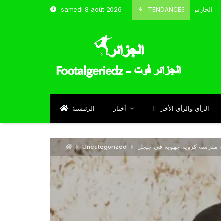
TENDANCES
samedi 8 août 2026
الحارس بوحلفاية يتحدث عن طموحاته مع المنتخب و شباب قسنطينة
Septem
الرأي والرأي الأخر
أخبار
الرئيسية
ء مدرسة كروية جهوية في جيجل
Uncategorized