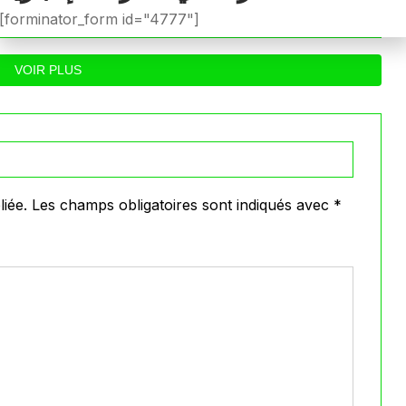
ووفاق سطيف
داخل القاعة المعني
0
0
26
Mars 6, 2026
[forminator_form id="4777"]
VOIR PLUS
iée.
Les champs obligatoires sont indiqués avec
*