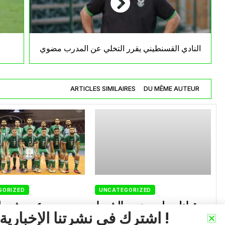
النادي القسنطيني يقرر التخلي عن المدرب مضوي
ARTICLES SIMILAIRES
DU MÊME AUTEUR
GORIZED
UNCATEGORIZED
تعادل سلبي يحسم الشوط
بن عمروش يعل
اشترك في نشرتنا الإخبارية !
الأول بين أولمبي الشلف
المنتخب الوطني لكر