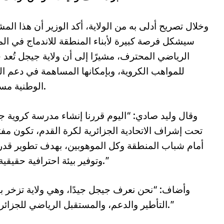
وخلال تصريح أدلى به من الولاية، أكد الوزير أن هذا الم
سيشكل فرصة كبيرة لأبناء المنطقة للاندماج في ال
الرياضي المحترف، مشيرًا إلى أن ولاية جيجل تُعد خ
للمواهب الكروية، وبإمكانها المساهمة في دعم ا
الوطنية مستقبلاً.
وقال وليد صادي: “اليوم قررنا إنشاء مدرسة كروية ج
تحت إشراف الاتحادية الجزائرية لكرة القدم، تكون مف
أمام شباب المنطقة وكل الموهوبين، بهدف تطوير قدر
وتوفير بيئة احترافية حقيقية لهم.”
وأضاف: “نحن نعرف جيجل جيدًا، وهي ولاية تزخر ب
التأطير والدعم، والمستقبل الرياضي للجزائر يمر حتما عبر مثل هذه المبادرات الجهوية.”