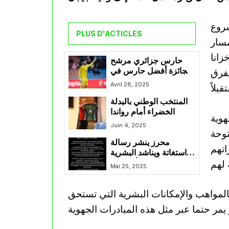
شروع
PLUS D'ACTICLES
مسار
زانا
حارس جزائري مرشح
لجائزة أفضل حارس في
لفرق
الدرجة الثانية السويسرية
Avril 28, 2025
المنتخب الوطني بالبدلة
الخضراء أمام رواندا
هوية
Juin 4, 2025
توحة
محرز ينشر رسالة
اتهم
استغاتة ويناشد البشرية
لاغاتة أهل غزة
Mai 25, 2025
المواهب والإمكانات البشرية التي تستحق