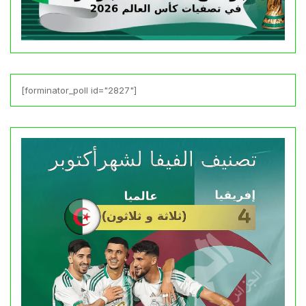
[forminator_poll id="2827"]