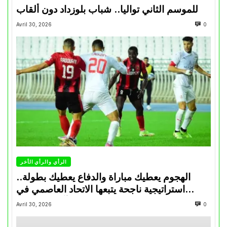
للموسم الثاني تواليا.. شباب بلوزداد دون ألقاب
Avril 30, 2026
0
الرأي والرأي الأخر
الهجوم يعطيك مباراة والدفاع يعطيك بطولة..
استراتيجية ناجحة يتبعها الاتحاد العاصمي في
تتويجاته آخر السنوات
Avril 30, 2026
0