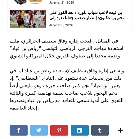
يشكر فيه الأنصار
Janvier 21, 2025
بن غيث لاعب شباب بلوزداد بعد الفوز على
نجم بن عكنون: إنتصار صعب جعلنا نعود إلى
المركز الثاني
Janvier 3, 2026
في المقابل ، فتحت إدارة وفاق سطيف الجزائري، ملف
استعادة مهاجم الترجي الرياضي التونسي “رياض بن عياد”
وضمه مجددا إلى صفوف الفريق خلال الميركاتو الشتوي .
وتسعى إدارة وفاق سطيف لإستعادة رياض بن عياد لما في
ذلك من إيجابيات عدة ستعود على النادي “السطايفي” ،إذ
يعتبر “بن عياد” نجم كبير صاحب خبرة ، وهو مايعني أيضاً
دعم الهجوم بلاعب صاحب بصمة تهديفية كبيرة والثالثة
التفوق على أندية تسعى للتعاقد مع رياض بن عياد يتصدرها
إتحاد العاصمة .