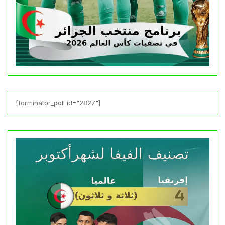
[forminator_poll id="2827"]