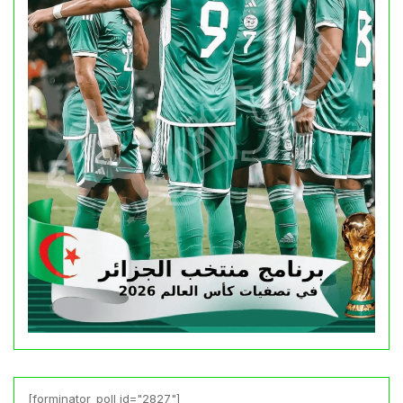
[forminator_poll id="2827"]