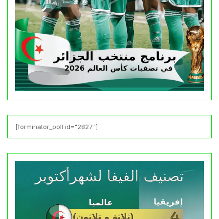
[forminator_poll id="2827"]