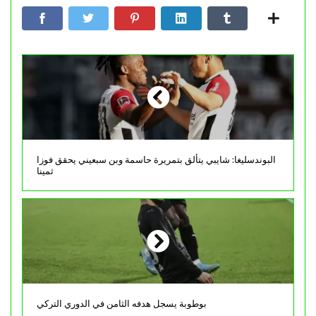
البوندسليغا: شايبي يتألق بتمريرة حاسمة وبن سبعيني يحقق فوزا
ثمينا
بوطوبة يسجل هدفه الثامن في الدوري التركي