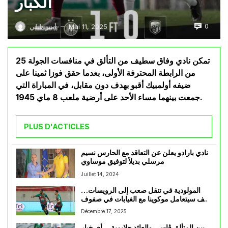
الكبار
0
Mai 11, 2025
أمير تليلي
—
تمكن نادي وفاق سطيف من التألق في منافسات الجولة 25
من الرابطة المحترفة الأولى، بعدما حقق فوزا ثمينا على
ضيفه أولمبيك أقبو بهدف دون مقابل، في المباراة التي
جمعت بينهما مساء الأحد على أرضية ملعب 8 ماي 1945.
PLUS D'ACTICLES
نادي بارادو يعلن عن التعاقد مع الحارس نسيم
مرسلي بديلاً لتوفيق موساوي
Juillet 14, 2024
المولودية في تنقل صعب إلى الرويسات…
كيف سيتعامل موكوينا مع الغيابات في صفوف
العميد؟
Décembre 17, 2025
بين المتألق ڤاسي والعائد حلايمية… أي خيار