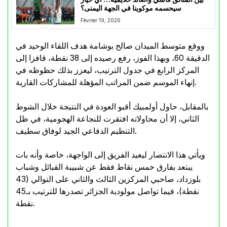
سيحسمه موكوينا في الجهة اليمنى؟
Février 19, 2026
ووقع متوسط الميدان صالح بوشامة هدف اللقاء الوحيد في
الدقيقة 60، وبهذا الفوز، رفع رصيده إلى 38 نقطة، قافزا إلى
المركز الرابع في جدول الترتيب، ليعزز بذلك حظوظه في
إنهاء الموسم ضمن المراتب المؤهلة للمشاركات القارية.
بالمقابل، حاول أولمبيك أقبو العودة في النتيجة خلال الشوط
الثاني، إلا أن محاولاته افتقرت للنجاعة الهجومية، في ظل
التنظيم الدفاعي الجيد لوفاق سطيف.
ويأتي هذا الانتصار ليعيد الفريق إلى الواجهة، خاصة وأنه بات
يبتعد بفارق خمس نقاط فقط عن شبيبة القبائل وشباب
بلوزداد، صاحبي المركزين الثالث والثاني على التوالي (43
نقطة)، فيما تواصل مولودية الجزائر تصدرها للترتيب بـ45
نقطة.