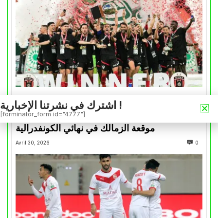
اشترك في نشرتنا الإخبارية !
كأس الكونفدرالية
[forminator_form id="4777"]
التتويج بالكأس.. دفعة معنوية لإتحاد العاصمة قبل
موقعة الزمالك في نهائي الكونفدرالية
Avril 30, 2026
0