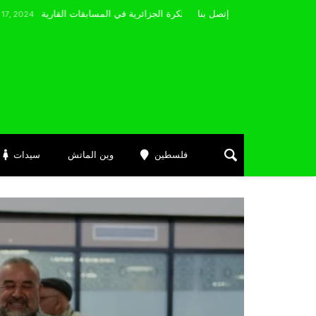
مضوي يصرّح: “أتمنى التوفيق لممثلي الكرة الجزائرية في المسابقات القارية”
إتصل بنا
فلسطين
وين الماتش
سيدات