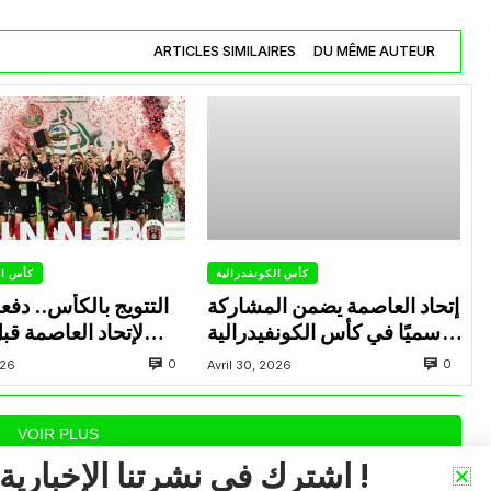
ARTICLES SIMILAIRES
DU MÊME AUTEUR
كأس الكونفدرالية
كأس ال
إتحاد العاصمة يضمن المشاركة
التتويج بالكأس.. دفع
رسميًا في كأس الكونفيدرالية
لإتحاد العاصمة قب
الإفريقية الموسم القادم.
الزمالك في نهائي الكون
0
0
026
Avril 30, 2026
VOIR PLUS
اشترك في نشرتنا الإخبارية !