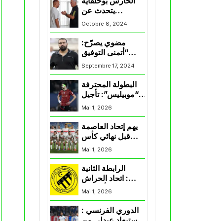
الحارس بوحلفاية
يتحدث عن
طموحاته مع
Octobre 8, 2024
المنتخب و شباب
قسنطينة
مضوي يصرّح:
“أتمنى التوفيق
لممثلي الكرة
Septembre 17, 2024
الجزائرية في
المسابقات القارية”
البطولة المحترفة
“موبيليس”: تأجيل
مباراة إتحاد
Mai 1, 2026
العاصمة وأتلتيك
بارادو
يهم إتحاد العاصمة
قبل نهائي كأس
اكاف : الزمالك
Mai 1, 2026
يسقط بثلاثية أمام
الأهلي
الرابطة الثانية
: اتحاد الحراش
يحسم التأهل إلى
Mai 1, 2026
“البلاي أوف”
الدوري الفرنسي :
استبعاد عبدلي من