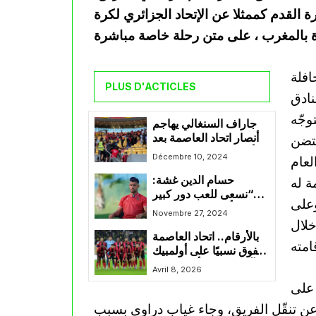
 القدم كممثلا عن الإتحاد الجزائري لكرة
افلة
PLUS D'ACTICLES
نادق
وجّه
جاراف السنغالي يهاجم
أنصار اتحاد العاصمة بعد
حتضن
أحداث ملعب “عبد الله
Décembre 10, 2024
لعام
واد”
حسام الدين غشة:
ة له
“نسعى للعب دور كبير
وعلى
في كأس الكاف وهدفنا
Novembre 27, 2024
التأهل بسهولة لدور
خلال
بالأرقام.. اتحاد العاصمة
المجموعات”
يتفوق نسبيًا على أولمبيك
آسفي في كأس الكاف
Avril 8, 2026
هذا الموسم
 على
ا عن تنقّل الفريق، وجاء غياب دراوي بسبب