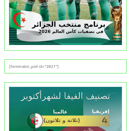
[forminator_poll id="2827"]