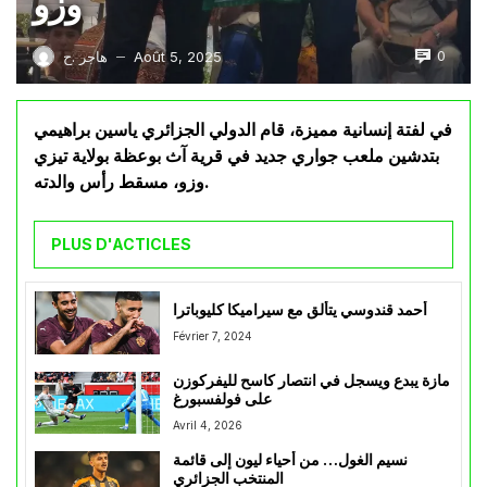
وزو
0
Août 5, 2025
هاجر .ح
—
في لفتة إنسانية مميزة، قام الدولي الجزائري ياسين براهيمي
بتدشين ملعب جواري جديد في قرية آث بوعظة بولاية تيزي
وزو، مسقط رأس والدته.
PLUS D'ACTICLES
أحمد قندوسي يتألق مع سيراميكا كليوباترا
Février 7, 2024
مازة يبدع ويسجل في انتصار كاسح لليفركوزن
على فولفسبورغ
Avril 4, 2026
نسيم الغول… من أحياء ليون إلى قائمة
المنتخب الجزائري