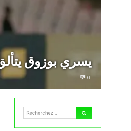
يسري بوزوق يتألق 
0