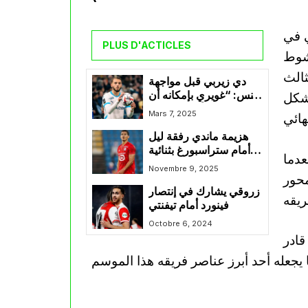
ي في
PLUS D'ACTICLES
الشوط
ثالث
دي زيربي قبل مواجهة
لانس: “غويري بإمكانه أن
ريقه بشكل
يصبح مثالاً للاعبين في
Mars 7, 2025
مارسيليا”
هزيمة ماندي رفقة ليل
أمام ستراسبورغ بثنائية
عدما
في الليغ 1
Novembre 9, 2025
محور
زروقي يشارك في إنتصار
فينورد أمام تيفنتي
Octobre 6, 2024
قادر