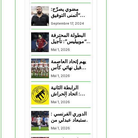
المنتخب و شباب
قسنطينة
مضوي يصرّح:
“أتمنى التوفيق
لممثلي الكرة
Septembre 17, 2024
الجزائرية في
المسابقات القارية”
البطولة المحترفة
“موبيليس”: تأجيل
مباراة إتحاد
Mai 1, 2026
العاصمة وأتلتيك
بارادو
يهم إتحاد العاصمة
قبل نهائي كأس
اكاف : الزمالك
Mai 1, 2026
يسقط بثلاثية أمام
الأهلي
الرابطة الثانية
: اتحاد الحراش
يحسم التأهل إلى
Mai 1, 2026
“البلاي أوف”
الدوري الفرنسي :
استبعاد عبدلي من
قائمة مرسيليا أمام
Mai 1, 2026
نانت