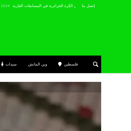
مضوي يصرّح: “أتمنى التوفيق لممثلي الكرة الجزائرية في المسابقات القارية”
إتصل بنا
D
فلسطين
وين الماتش
سيدات