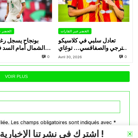
الخضر عبر القارات
الخضر ع
تعادل سلبي في كلاسيكو
بونجاح يسجل رغ
الترجي والصفاقسي… توغاي
الشمال أمام السد 
يهدر ركلة جزاء وبوعالية يتألق
0
0
Avril 30, 2026
VOIR PLUS
iée.
Les champs obligatoires sont indiqués avec
*
اشترك في نشرتنا الإخبارية !