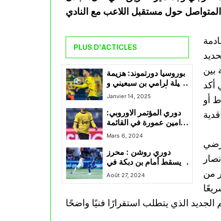
ادمة
PLUS D'ACTICLES
حديد
 بين
بوروسيا دورتموند: هزيمة
ثقيلة لرامي بن سبعيني و
 أكد
رفاقه أمام هولشتاين كيل
Janvier 14, 2025
ط أو
دوري المؤتمر الاوروبي:
امين عمورة في القائمة
الموسعة لفريقه سانت
Mars 6, 2024
ُرضي
جيلواز المعنية بمواجهة
دوري روشن : محرز
فينربخشة التركي
نصار
يسقط أمام بن دبكة في
ر من
الجولة الثانية
Août 27, 2024
يعًا