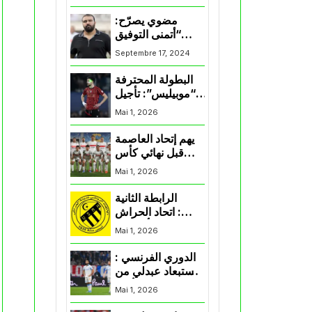
المنتخب و شباب
قسنطينة
مضوي يصرّح:
“أتمنى التوفيق
لممثلي الكرة
Septembre 17, 2024
الجزائرية في
المسابقات القارية”
البطولة المحترفة
“موبيليس”: تأجيل
مباراة إتحاد
Mai 1, 2026
العاصمة وأتلتيك
بارادو
يهم إتحاد العاصمة
قبل نهائي كأس
اكاف : الزمالك
Mai 1, 2026
يسقط بثلاثية أمام
الأهلي
الرابطة الثانية
: اتحاد الحراش
يحسم التأهل إلى
Mai 1, 2026
“البلاي أوف”
الدوري الفرنسي :
استبعاد عبدلي من
قائمة مرسيليا أمام
Mai 1, 2026
نانت