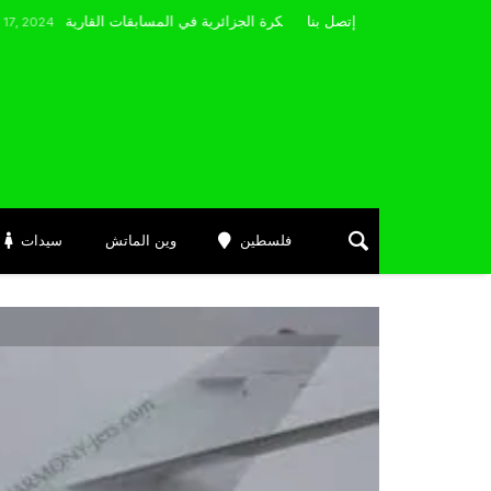
مضوي يصرّح: “أتمنى التوفيق لممثلي الكرة الجزائرية في المسابقات القارية”
إتصل بنا
فلسطين
وين الماتش
سيدات