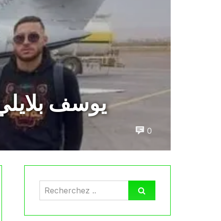
يوسف بلايلي
0