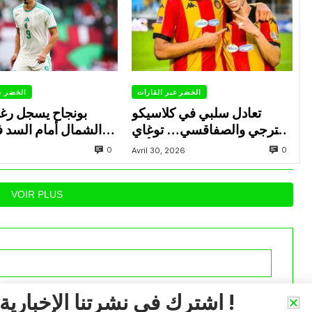
الخضر عبر القارات
الخضر ع
تعادل سلبي في كلاسيكو
بونجاح يسجل رغ
الترجي والصفاقسي… توغاي
الشمال أمام السد 
يهدر ركلة جزاء وبوعالية يتألق
0
0
Avril 30, 2026
VOIR PLUS
اشترك في نشرتنا الإخبارية !
iée.
Les champs obligatoires sont indiqués avec
*