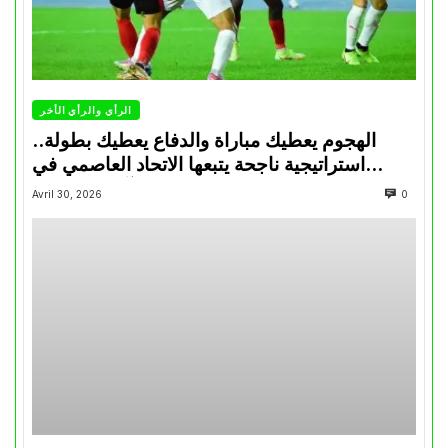
الرأي والرأي الأخر
الهجوم يعطيك مباراة والدفاع يعطيك بطولة..
استراتيجية ناجحة يتبعها الاتحاد العاصمي في
تتويجاته آخر السنوات
Avril 30, 2026
0