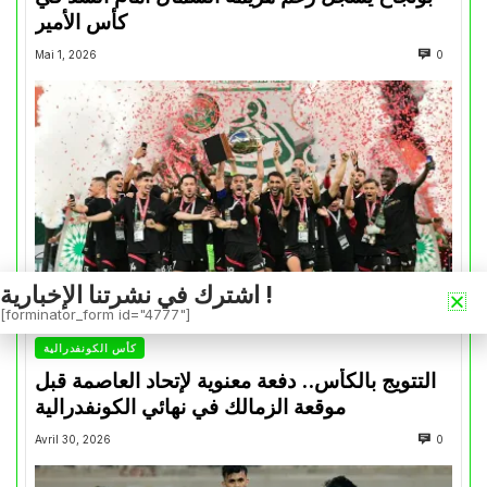
كأس الأمير
Mai 1, 2026
0
اشترك في نشرتنا الإخبارية !
[forminator_form id="4777"]
كأس الكونفدرالية
التتويج بالكأس.. دفعة معنوية لإتحاد العاصمة قبل
موقعة الزمالك في نهائي الكونفدرالية
Avril 30, 2026
0