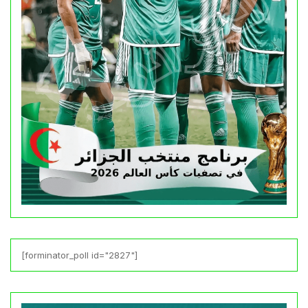
[forminator_poll id="2827"]