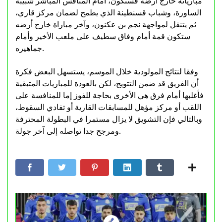
مبارياته خارج أرضه فستكون، أمام المنافس المباشر شبيبة
الساورة، وشباب قسنطينة الذي يطمح لضمان مركز قاري،
ثم يتنقل لمواجهة نجم بن عكنون، وآخر مباراة خارج أرضه
ستكون قمة أمام وفاق سطيف على ملعب الأخير وأمام
جماهيره.
وفقا لنتائج المولودية خلال الموسم، يستسهل البعض فكرة
أن الفريق قد ضمن التتويج، لكن بالعودة للمباريات المتبقية
فأغلبها أمام فرق هي الأخرى بحاجة للفوز إما للمنافسة على
اللقب أو مركز مؤهل للمسابقات القارية أو تفادي السقوط،
وبالتالي فإن التشويق لا يزال مستمرا في البطولة المحترفة
ومرجح جدا تواصله إلى آخر جولة.