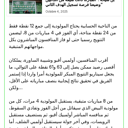
وضيعنا فرصة تسجيل الهدف الثاني”
Octobre 4, 2025
من الناحية الحسابية يحتاج المولودية إلى جمع 12 نقطة فقط
من 24 نقطة متاحة، أي الفوز في 4 مباريات من 8، ليضمن
التتويج رسميا حتى لو فاز المنافسون المباشرون بكل
مواجهاتهم المتبقية.
أقرب المنافسين، أولمبي أقبو وشبيبة الساورة، يملكان
أقصى رصيد ممكن يصل إلى 63 و61 نقطة على التوالي، ما
يجعل سيناريو التتويج المبكر للمولودية أمرا واردا إذا إستمر
الفريق في تحقيق نتائج إيجابية بنصف مبارياته على الأقل،
ولكن…
من 8 مباريات متبقية، يستقبل المولودية 4 مرات، كل من
مولودية البيض الذي سيقاتل من أجل الفوز وتفادي السقوط،
ثم منافسه المباشر أولمبيك أقبو، ثم يستضيف مستقبل
الرويسات، وفي آخر جولة سيستقبل أولمبي الشلف. أما