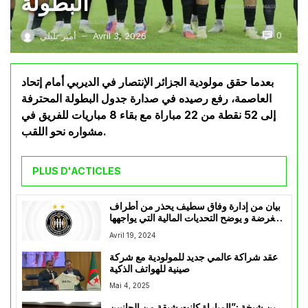
البطولة
0
Avril 3, 2026
أمير تليلي
—
بعدما حقق مولودية الجزائر الإنتصار في الديربي أمام إتحاد
العاصمة، رفع رصيده في صدارة جدول البطولة المحترفة
إلى 52 نقطة من 22 مباراة مع بقاء 8 مباريات للفريق في
مشواره نحو اللقب.
PLUS D'ACTICLES
بيان من إدارة وفاق سطيف يحذر من أطراف
مغرضة و يوضح التحديات المالية التي يواجهها
الفريق
Avril 19, 2024
عقد شراكة عالمي جديد للمولودية مع شركة
صينية للهواتف الذكية
Mai 4, 2025
بن شيخة :”المباراة كانت شيقة من الجانبين