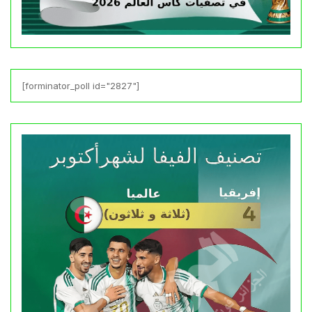
[forminator_poll id="2827"]