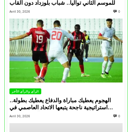
للموسم الثاني تواليا.. شباب بلوزداد دون ألقاب
Avril 30, 2026
0
الرأي والرأي الأخر
الهجوم يعطيك مباراة والدفاع يعطيك بطولة..
استراتيجية ناجحة يتبعها الاتحاد العاصمي في
تتويجاته آخر السنوات
Avril 30, 2026
0