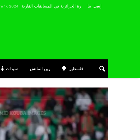
مضوي يصرّح: “أتمنى التوفيق لممثلي الكرة الجزائرية في المسابقات القارية”
إتصل بنا
فلسطين
وين الماتش
سيدات