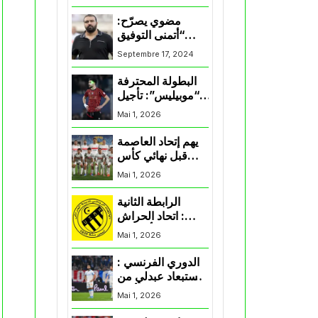
المنتخب و شباب
قسنطينة
مضوي يصرّح:
“أتمنى التوفيق
لممثلي الكرة
Septembre 17, 2024
الجزائرية في
المسابقات القارية”
البطولة المحترفة
“موبيليس”: تأجيل
مباراة إتحاد
Mai 1, 2026
العاصمة وأتلتيك
بارادو
يهم إتحاد العاصمة
قبل نهائي كأس
اكاف : الزمالك
Mai 1, 2026
يسقط بثلاثية أمام
الأهلي
الرابطة الثانية
: اتحاد الحراش
يحسم التأهل إلى
Mai 1, 2026
“البلاي أوف”
الدوري الفرنسي :
استبعاد عبدلي من
قائمة مرسيليا أمام
Mai 1, 2026
نانت