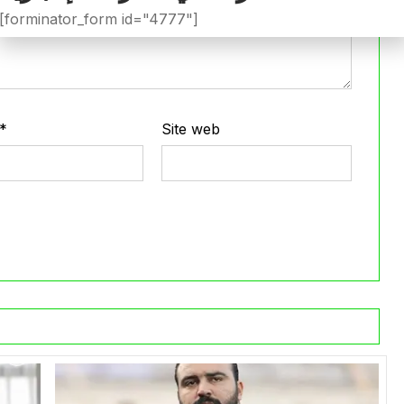
[forminator_form id="4777"]
*
Site web