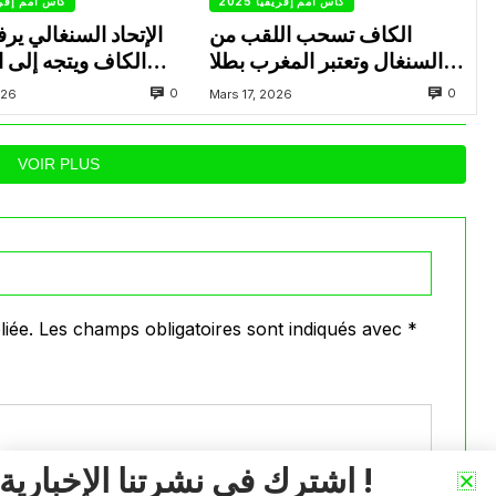
كأس أمم إفريقيا 2025
كأس أمم إفريقيا
الكاف تسحب اللقب من
الإتحاد السنغالي ير
السنغال وتعتبر المغرب بطلا
الكاف ويتجه إلى 
ل”كان 2025″
ا
0
0
026
Mars 17, 2026
VOIR PLUS
iée.
Les champs obligatoires sont indiqués avec
*
اشترك في نشرتنا الإخبارية !