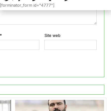
[forminator_form id="4777"]
*
Site web