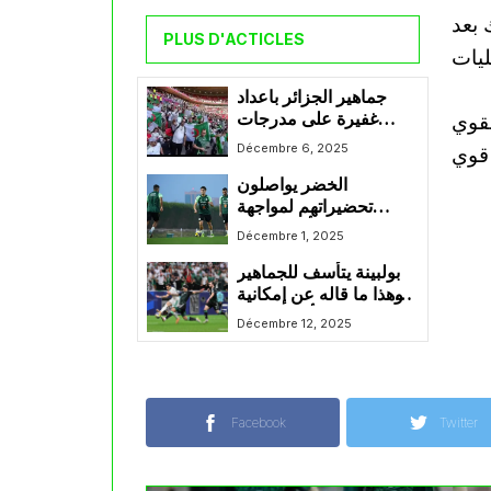
 بعد
PLUS D'ACTICLES
يات
جماهير الجزائر باعداد
قوي
غفيرة على مدرجات
ملعب خليفة الدولي
Décembre 6, 2025
 قوي
لمساندة المنتخب المحلي
الخضر يواصلون
أمام منتخب البحرين
تحضيراتهم لمواجهة
السودان في كأس العرب
Décembre 1, 2025
بولبينة يتأسف للجماهير
وهذا ما قاله عن إمكانية
تواجده في كأس افريقيا
Décembre 12, 2025
Facebook
Twitter