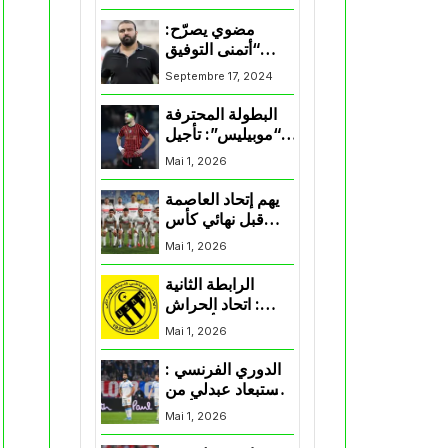
المنتخب و شباب
قسنطينة
مضوي يصرّح:
“أتمنى التوفيق
لممثلي الكرة
Septembre 17, 2024
الجزائرية في
المسابقات القارية”
البطولة المحترفة
“موبيليس”: تأجيل
مباراة إتحاد
Mai 1, 2026
العاصمة وأتلتيك
بارادو
يهم إتحاد العاصمة
قبل نهائي كأس
اكاف : الزمالك
Mai 1, 2026
يسقط بثلاثية أمام
الأهلي
الرابطة الثانية
: اتحاد الحراش
يحسم التأهل إلى
Mai 1, 2026
“البلاي أوف”
الدوري الفرنسي :
استبعاد عبدلي من
قائمة مرسيليا أمام
Mai 1, 2026
نانت