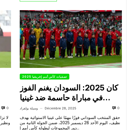
تصفيات كأس أمم إفريقيا 2025
كان 2025: السودان يغنم الفوز
في مباراة حاسمة ضد غينيا
الاستوائية
0
0
Décembre 28, 2025
وسيلة بولفراد
—
حقق المنتخب السوداني فوزًا مهمًا على غينيا الاستوائية بهدف
لا تز
نظيف، اليوم الأحد 28 ديسمبر 2025، ضمن الجولة الثانية من
ونظيره 
دور المجموعات لبطولة كأس أمم إ...