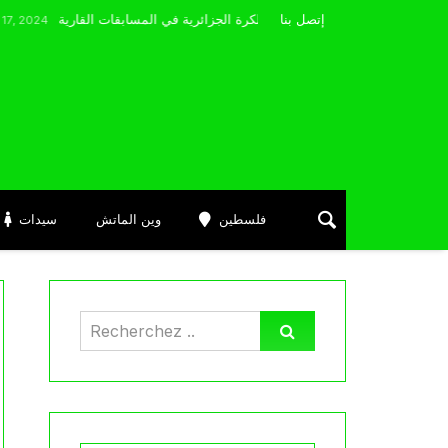
مضوي يصرّح: “أتمنى التوفيق لممثلي الكرة الجزائرية في المسابقات القارية”
إتصل بنا
فلسطين
وين الماتش
سيدات