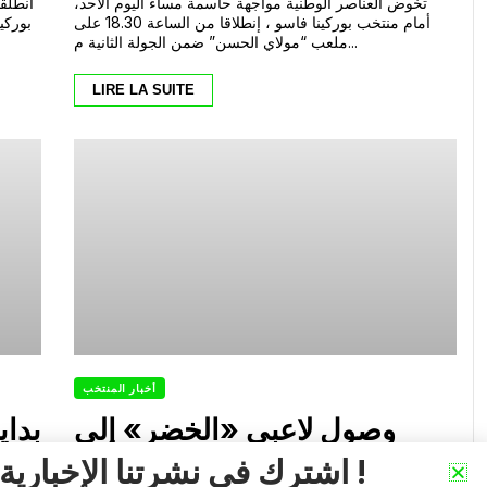
فاسو
تخوض العناصر الوطنية مواجهة حاسمة مساء اليوم الأحد،
انطلقت
أمام منتخب بوركينا فاسو ، إنطلاقا من الساعة 18.30 على
بوركي
ملعب “مولاي الحسن” ضمن الجولة الثانية م...
LIRE LA SUITE
أخبار المنتخب
وصول لاعبي «الخضر» إلى
بداي
الملعب قبل مواجهة بوركينافاسو
اشترك في نشرتنا الإخبارية !