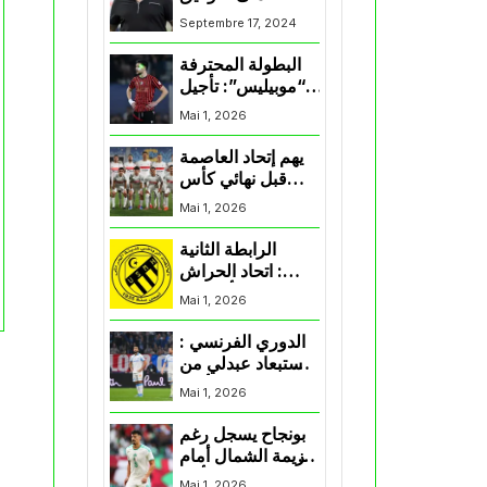
لممثلي الكرة
Septembre 17, 2024
الجزائرية في
المسابقات القارية”
البطولة المحترفة
“موبيليس”: تأجيل
مباراة إتحاد
Mai 1, 2026
العاصمة وأتلتيك
بارادو
يهم إتحاد العاصمة
قبل نهائي كأس
اكاف : الزمالك
Mai 1, 2026
يسقط بثلاثية أمام
الأهلي
الرابطة الثانية
: اتحاد الحراش
يحسم التأهل إلى
Mai 1, 2026
“البلاي أوف”
الدوري الفرنسي :
استبعاد عبدلي من
قائمة مرسيليا أمام
Mai 1, 2026
نانت
بونجاح يسجل رغم
هزيمة الشمال أمام
السد في كأس
Mai 1, 2026