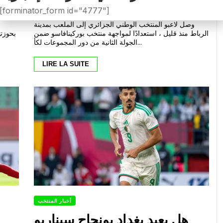
في “كان2025”
0
0
Décembre 28, 2025
محمد عزيز بوسعدية
[forminator_form id="4777"]
—
وصل لاعبو المنتخب الوطني الجزائري إلى الملعب بمدينة
الرباط منذ قليل ، استعدادًا لمواجهة منتخب بوركينافاسو ضمن
بحوزته
الجولة الثانية من دور المجموعات لكأ...
LIRE LA SUITE
أخبار المنتخب
هل يعيد بغداد بونجاح سيناريو