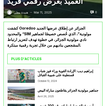
العميد بعرض رقمي فريد
0
Mai 11, 2025
هنيدة معلى
—
كشفت Ooredoo الجزائر عن إطلاق عرضها الجديد
والمحدود “SIM مولودية”، الذي خُصص خصيصًا لجماهير
نادي مولودية الجزائر، في خطوة تهدف لتعزيز ارتباط
المشجعين بناديهم من خلال تجربة رقمية مبتكرة.
PLUS D'ACTICLES
إبراهيم ديب: الإرادة القوية وراء فوز شباب
قسنطينة على شبيبة القبائل
Octobre 13, 2024
جماهير مولودية الجزائر يقاطعون مباراة البيض
Avril 26, 2025
أيوب غزالة يصل لمباراته رقم 100 بقميص