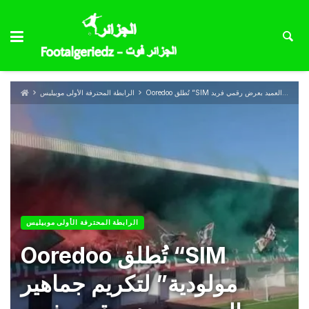
Ooredoo تُطلق “SIM مولودية” لتكريم جماهير العميد بعرض رقمي فريد
الرابطة المحترفة الأولى موبيليس
الرابطة المحترفة الأولى موبيليس
Ooredoo تُطلق “SIM
مولودية” لتكريم جماهير