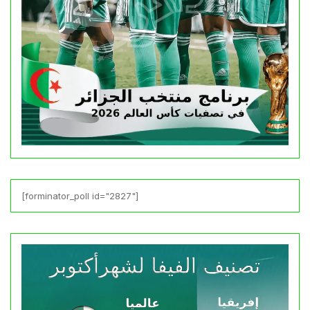
[forminator_poll id="2827"]