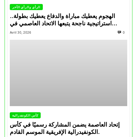
الرأي والرأي الأخر
الهجوم يعطيك مباراة والدفاع يعطيك بطولة..
استراتيجية ناجحة يتبعها الاتحاد العاصمي في
تتويجاته آخر السنوات
Avril 30, 2026
0
كأس الكونفدرالية
إتحاد العاصمة يضمن المشاركة رسميًا في كأس
الكونفيدرالية الإفريقية الموسم القادم.