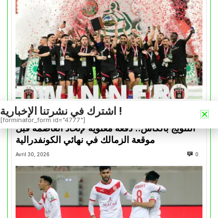
اشترك في نشرتنا الإخبارية !
كأس الكونفدرالية
[forminator_form id="4777"]
التتويج بالكأس.. دفعة معنوية لإتحاد العاصمة قبل
موقعة الزمالك في نهائي الكونفدرالية
Avril 30, 2026
0