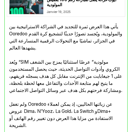
المولودية
Janvier 19, 2025
يأتي هذا العرض ثمرة للتجديد في الشراكة الاستراتيجية بين
Ooredoo والمولودية، ويُجسد تصورًا حديثًا لتشجيع كرة القدم
في الجزائر، تماشيًا مع التحولات الرقمية المتسارعة التي
يشهدها العالم.
ويُعد “SIM مولودية” عرضًا استثنائيًا يمزج بين الشغف
الكروي وأدوات التواصل الحديثة، حيث يحصل المستخدمون
على 1 جيغابايت من الإنترنت مقابل كل هدف يسجله فريقهم،
ما يتيح لهم متابعة الأحداث والتفاعل معها لحظة بلحظة،
ومشاركة فرحتهم بكل هدف عبر وسائل التواصل الاجتماعي.
ولم تغفل Ooredoo عن زبائنها الحاليين، إذ يمكن لعملاء
عروض Dima، N’Yooz، La Gold، La Switch وDima+
الاستفادة من مزايا هذا العرض دون تغيير رقم الهاتف أو
الشريحة.