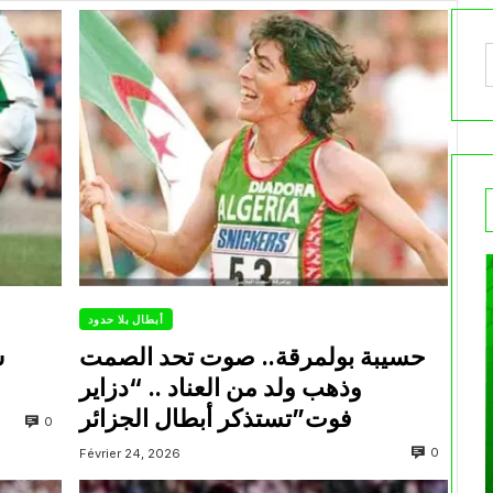
أبطال بلا حدود
حسيبة بولمرقة.. صوت تحد الصمت
وذهب ولد من العناد .. “دزاير
فوت”تستذكر أبطال الجزائر
0
0
Février 24, 2026