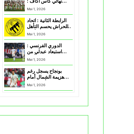
نهائي كأس اكاف :
الزمالك يسقط بثلاثية
Mai 1, 2026
أمام الأهلي
الرابطة الثانية : اتحاد
الحراش يحسم التأهل
إلى “البلاي أوف”
Mai 1, 2026
الدوري الفرنسي :
استبعاد عبدلي من
قائمة مرسيليا أمام
Mai 1, 2026
نانت
بونجاح يسجل رغم
هزيمة الشمال أمام
السد في كأس الأمير
Mai 1, 2026