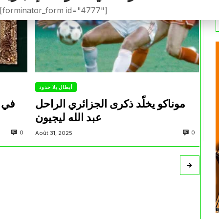
[forminator_form id="4777"]
أبطال بلا حدود
موناكو يخلّد ذكرى الجزائري الراحل
في م
عبد الله ليجيون
0
0
Août 31, 2025