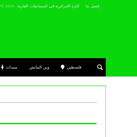
مضوي يصرّح: “أتمنى التوفيق لممثلي الكرة الجزائرية في المسابقات القارية”
إتصل بنا
فلسطين
وين الماتش
سيدات