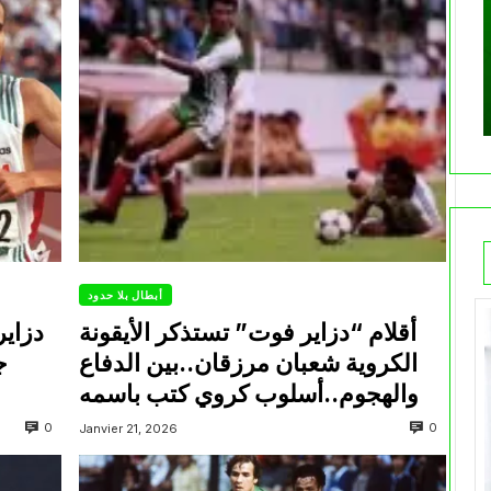
أبطال بلا حدود
أقلام “دزاير فوت” تستذكر الأيقونة
الكروية شعبان مرزقان..بين الدفاع
ج
والهجوم..أسلوب كروي كتب باسمه
0
0
Janvier 21, 2026