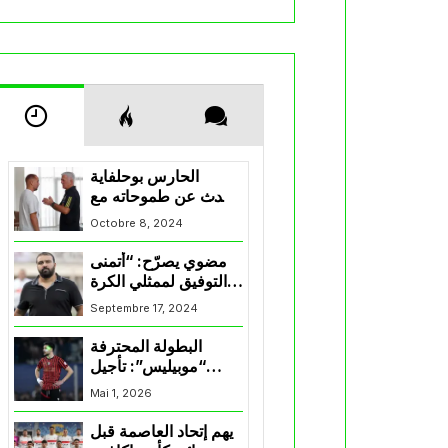
الحارس بوحلفاية
يتحدث عن طموحاته مع
المنتخب و شباب
Octobre 8, 2024
قسنطينة
مضوي يصرّح: “أتمنى
التوفيق لممثلي الكرة
الجزائرية في
Septembre 17, 2024
المسابقات القارية”
البطولة المحترفة
“موبيليس”: تأجيل
مباراة إتحاد العاصمة
Mai 1, 2026
وأتلتيك بارادو
يهم إتحاد العاصمة قبل